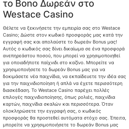
το Βono Δωρεάν στο
Westace Casino
Θέλετε να ξεκινήσετε την εμπειρία σας στο Westace
Casino; Δώστε στον κωδικό προσφοράς μας κατά την
εγγραφή σας και απολαύστε το δωρεάν Bonus μας!
Αυτός ο κωδικός σας δίνει δικαίωμα σε ένα προσφορά
ανεπηρεάστου ποσού, που μπορεί να χρησιμοποιηθεί
για οποιαδήποτε παίχνιδι στο καζίνο. Μπορείτε να
χρησιμοποιήσετε το δωρεάν Bonus μας για να
δοκιμάσετε νέα παιχνίδια, να εκπαίδευετε την ιδέα σας
για την παιχνιδιοποίηση ή απλά να έχετε περισσότερη
διασκέδαση. Το Westace Casino παρέχει πολλές
επιλογές παιχνιδιοποίησης, όπως ρολιές, παιχνίδια
καρτών, παιχνίδια σκαλών και περισσότερα. Όταν
ολοκληρώσετε την εγγραφή σας, ο κωδικός
προσφοράς θα προστεθεί αυτόματα στόχο σας. Έπειτα,
μπορείτε να χρησιμοποιήσετε το δωρεάν Bonus μας