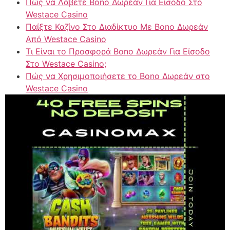
Πώς να Λάβετε Βono Δωρεάν Για Είσοδο Στο
Westace Casino
Παίξτε Καζίνο Στο Διαδίκτυο Με Βono Δωρεάν
Από Westace Casino
Τι Είναι το Προσφορά Βono Δωρεάν Για Είσοδο
Στο Westace Casino;
Πώς να Χρησιμοποιήσετε το Βono Δωρεάν στο
Westace Casino