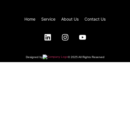
Home
Service
About Us
Contact Us
Designed by
© 2025 All Rights Reserved