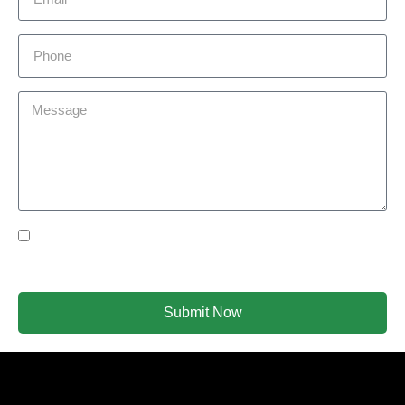
Yes Please I would like to receive communications via
email.
Submit Now