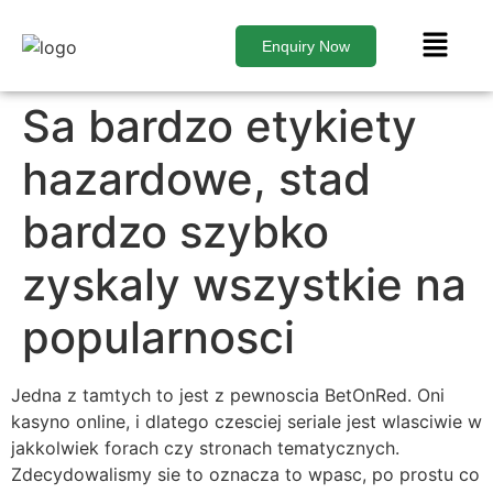
Enquiry Now
Sa bardzo etykiety
hazardowe, stad
bardzo szybko
zyskaly wszystkie na
popularnosci
Jedna z tamtych to jest z pewnoscia BetOnRed. Oni
kasyno online, i dlatego czesciej seriale jest wlasciwie w
jakkolwiek forach czy stronach tematycznych.
Zdecydowalismy sie to oznacza to wpasc, po prostu co