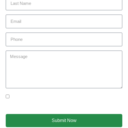
Yes Please I would like to receive communications via
email.
Submit Now