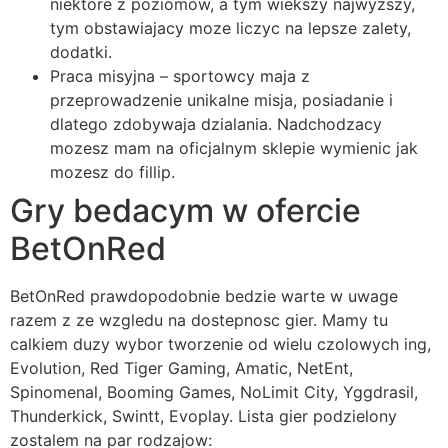
niektore z poziomow, a tym wiekszy najwyzszy,
tym obstawiajacy moze liczyc na lepsze zalety,
dodatki.
Praca misyjna – sportowcy maja z
przeprowadzenie unikalne misja, posiadanie i
dlatego zdobywaja dzialania. Nadchodzacy
mozesz mam na oficjalnym sklepie wymienic jak
mozesz do fillip.
Gry bedacym w ofercie
BetOnRed
BetOnRed prawdopodobnie bedzie warte w uwage
razem z ze wzgledu na dostepnosc gier. Mamy tu
calkiem duzy wybor tworzenie od wielu czolowych ing,
Evolution, Red Tiger Gaming, Amatic, NetEnt,
Spinomenal, Booming Games, NoLimit City, Yggdrasil,
Thunderkick, Swintt, Evoplay. Lista gier podzielony
zostalem na par rodzajow: