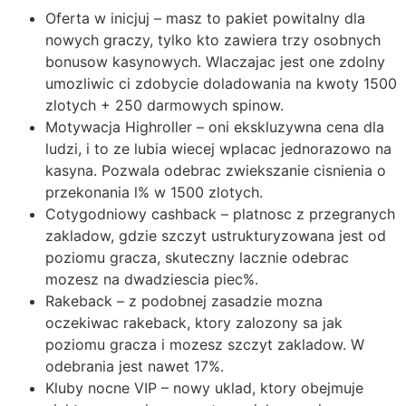
Oferta w inicjuj – masz to pakiet powitalny dla
nowych graczy, tylko kto zawiera trzy osobnych
bonusow kasynowych. Wlaczajac jest one zdolny
umozliwic ci zdobycie doladowania na kwoty 1500
zlotych + 250 darmowych spinow.
Motywacja Highroller – oni ekskluzywna cena dla
ludzi, i to ze lubia wiecej wplacac jednorazowo na
kasyna. Pozwala odebrac zwiekszanie cisnienia o
przekonania l% w 1500 zlotych.
Cotygodniowy cashback – platnosc z przegranych
zakladow, gdzie szczyt ustrukturyzowana jest od
poziomu gracza, skuteczny lacznie odebrac
mozesz na dwadziescia piec%.
Rakeback – z podobnej zasadzie mozna
oczekiwac rakeback, ktory zalozony sa jak
poziomu gracza i mozesz szczyt zakladow. W
odebrania jest nawet 17%.
Kluby nocne VIP – nowy uklad, ktory obejmuje