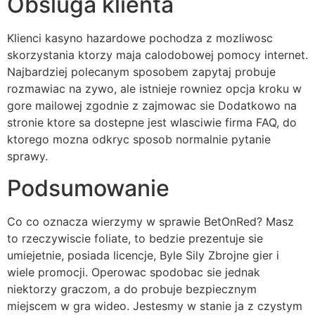
Obsluga klienta
Klienci kasyno hazardowe pochodza z mozliwosc
skorzystania ktorzy maja calodobowej pomocy internet.
Najbardziej polecanym sposobem zapytaj probuje
rozmawiac na zywo, ale istnieje rowniez opcja kroku w
gore mailowej zgodnie z zajmowac sie Dodatkowo na
stronie ktore sa dostepne jest wlasciwie firma FAQ, do
ktorego mozna odkryc sposob normalnie pytanie
sprawy.
Podsumowanie
Co co oznacza wierzymy w sprawie BetOnRed? Masz
to rzeczywiscie foliate, to bedzie prezentuje sie
umiejetnie, posiada licencje, Byle Sily Zbrojne gier i
wiele promocji. Operowac spodobac sie jednak
niektorzy graczom, a do probuje bezpiecznym
miejscem w gra wideo. Jestesmy w stanie ja z czystym