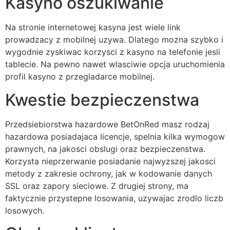
Kasyno oszukiwanie
Na stronie internetowej kasyna jest wiele link
prowadzacy z mobilnej uzywa. Dlatego mozna szybko i
wygodnie zyskiwac korzysci z kasyno na telefonie jesli
tablecie. Na pewno nawet wlasciwie opcja uruchomienia
profil kasyno z przegladarce mobilnej.
Kwestie bezpieczenstwa
Przedsiebiorstwa hazardowe BetOnRed masz rodzaj
hazardowa posiadajaca licencje, spelnia kilka wymogow
prawnych, na jakosci obslugi oraz bezpieczenstwa.
Korzysta nieprzerwanie posiadanie najwyzszej jakosci
metody z zakresie ochrony, jak w kodowanie danych
SSL oraz zapory sieciowe. Z drugiej strony, ma
faktycznie przystepne losowania, uzywajac zrodlo liczb
losowych.