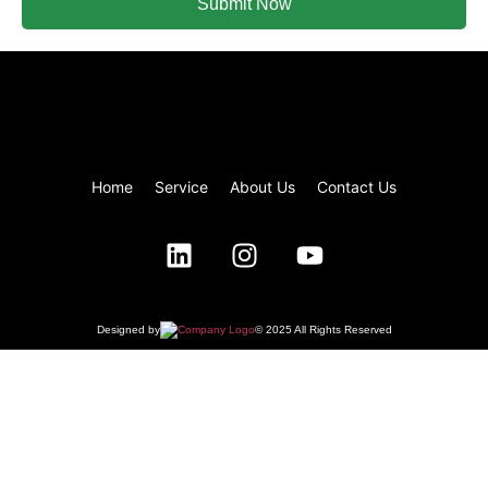
Submit Now
Home
Service
About Us
Contact Us
Designed by
© 2025 All Rights Reserved