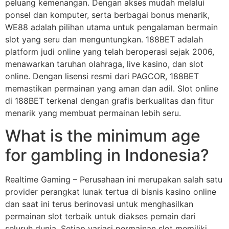
peluang kemenangan. Dengan akses mudah melalui
ponsel dan komputer, serta berbagai bonus menarik,
WE88 adalah pilihan utama untuk pengalaman bermain
slot yang seru dan menguntungkan. 188BET adalah
platform judi online yang telah beroperasi sejak 2006,
menawarkan taruhan olahraga, live kasino, dan slot
online. Dengan lisensi resmi dari PAGCOR, 188BET
memastikan permainan yang aman dan adil. Slot online
di 188BET terkenal dengan grafis berkualitas dan fitur
menarik yang membuat permainan lebih seru.
What is the minimum age
for gambling in Indonesia?
Realtime Gaming – Perusahaan ini merupakan salah satu
provider perangkat lunak tertua di bisnis kasino online
dan saat ini terus berinovasi untuk menghasilkan
permainan slot terbaik untuk diakses pemain dari
seluruh dunia. Setiap variasi permainan slot memiliki