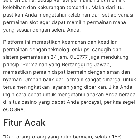
kelebihan dan kekurangan tersendiri. Maka dari itu,
pastikan Anda mengetahui kelebihan dari setiap variasi
permainan slot agar dapat memilih permainan mana
yang sesuai dengan selera Anda.
Platform ini memastikan keamanan dan keadilan
permainan dengan teknologi enkripsi canggih dan
sistem pemantauan 24 jam. OLE777 juga mendukung
prinsip “Permainan yang Bertanggung Jawab,”
memastikan pemain dapat bermain dengan aman dan
nyaman. Umpan balik dari pemain sangat dihargai untuk
terus meningkatkan layanan yang diberikan. Jika Anda
ingin cara cepat untuk mengetahui apakah Anda berada
di situs casino yang dapat Anda percayai, periksa segel
eCOGRA.
Fitur Acak
“Dari orang-orang yang rutin bermain, sekitar 15%