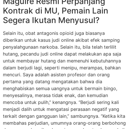
Maguire Resmi Perpanjang
Kontrak di MU, Pemain Lain
Segera Ikutan Menyusul?
Selain itu, obat antagonis opioid juga biasanya
diberikan untuk kasus judi online akibat efek samping
penyalahgunaan narkoba. Selain itu, bila telah terlilit
hutang, pecandu judi online dapat melakukan apa saja
untuk membayar hutang dan memenuhi kebutuhannya
dalam berjudi lagi, seperti menipu, merampas, bahkan
mencuri. Saya adalah asisten profesor dan orang
pertama yang datang mengatakan bahwa dia
menghabiskan semua uangnya untuk bermain bingo,
menyesalinya, merasa tidak enak, dan kemudian
mencoba untuk pulih,” kenangnya. “Berjudi sering kali
menjadi dalih untuk mengatasi perasaan negatif yang
terkait dengan gangguan lain,” sambungnya. “Ketika kita
membahas perjudian, umumnya orang-orang berbohong