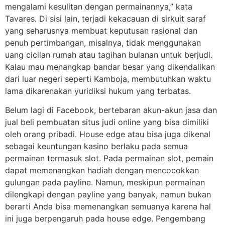
mengalami kesulitan dengan permainannya,” kata
Tavares. Di sisi lain, terjadi kekacauan di sirkuit saraf
yang seharusnya membuat keputusan rasional dan
penuh pertimbangan, misalnya, tidak menggunakan
uang cicilan rumah atau tagihan bulanan untuk berjudi.
Kalau mau menangkap bandar besar yang dikendalikan
dari luar negeri seperti Kamboja, membutuhkan waktu
lama dikarenakan yuridiksi hukum yang terbatas.
Belum lagi di Facebook, bertebaran akun-akun jasa dan
jual beli pembuatan situs judi online yang bisa dimiliki
oleh orang pribadi. House edge atau bisa juga dikenal
sebagai keuntungan kasino berlaku pada semua
permainan termasuk slot. Pada permainan slot, pemain
dapat memenangkan hadiah dengan mencocokkan
gulungan pada payline. Namun, meskipun permainan
dilengkapi dengan payline yang banyak, namun bukan
berarti Anda bisa memenangkan semuanya karena hal
ini juga berpengaruh pada house edge. Pengembang