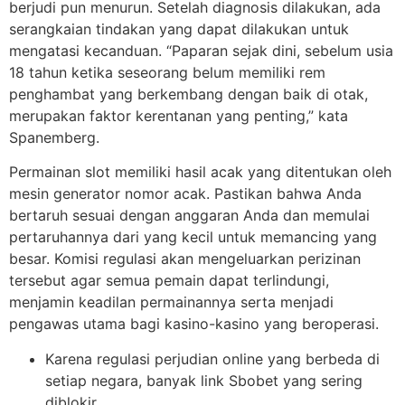
berjudi pun menurun. Setelah diagnosis dilakukan, ada
serangkaian tindakan yang dapat dilakukan untuk
mengatasi kecanduan. “Paparan sejak dini, sebelum usia
18 tahun ketika seseorang belum memiliki rem
penghambat yang berkembang dengan baik di otak,
merupakan faktor kerentanan yang penting,” kata
Spanemberg.
Permainan slot memiliki hasil acak yang ditentukan oleh
mesin generator nomor acak. Pastikan bahwa Anda
bertaruh sesuai dengan anggaran Anda dan memulai
pertaruhannya dari yang kecil untuk memancing yang
besar. Komisi regulasi akan mengeluarkan perizinan
tersebut agar semua pemain dapat terlindungi,
menjamin keadilan permainannya serta menjadi
pengawas utama bagi kasino-kasino yang beroperasi.
Karena regulasi perjudian online yang berbeda di
setiap negara, banyak link Sbobet yang sering
diblokir.