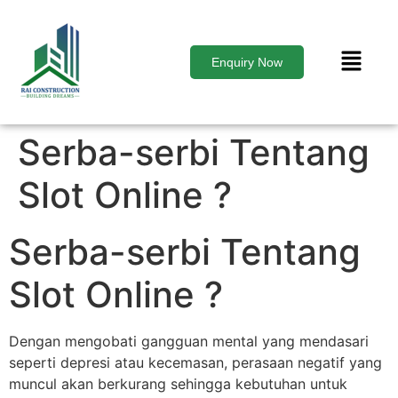
Enquiry Now
Serba-serbi Tentang
Slot Online ?
Serba-serbi Tentang
Slot Online ?
Dengan mengobati gangguan mental yang mendasari
seperti depresi atau kecemasan, perasaan negatif yang
muncul akan berkurang sehingga kebutuhan untuk