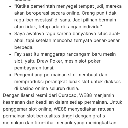
“Ketika pemerintah menyegel tempat judi, mereka
akan beroperasi secara online. Orang pun tidak
ragu ‘berinvestasi’ di sana. Jadi pilihan bermain
atau tidak, tetap ada di tangan individu.”
Saya awalnya ragu karena banyaknya situs abal-
abal, tapi setelah mencoba ternyata benar-benar
berbeda.
Fey saat itu menggarap rancangam baru mesin
slot, yaitu Draw Poker, mesin slot poker
pembayaran tunai.
Pengembang permainan slot membuat dan
memproduksi perangkat lunak slot untuk diakses
di kasino online seluruh dunia.
Dengan lisensi resmi dari Curacao, WE88 menjamin
keamanan dan keadilan dalam setiap permainan. Untuk
penggemar slot online, WE88 menyediakan ratusan
permainan slot berkualitas tinggi dengan grafis
memukau dan fitur-fitur menarik yang meningkatkan