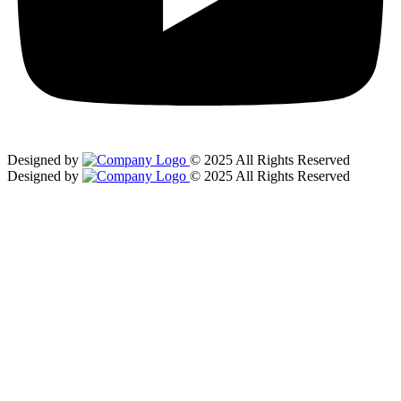
Designed by
© 2025 All Rights Reserved
Designed by
© 2025 All Rights Reserved