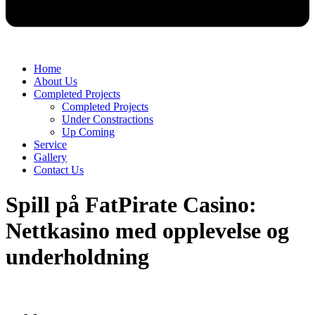
Home
About Us
Completed Projects
Completed Projects
Under Constractions
Up Coming
Service
Gallery
Contact Us
Spill på FatPirate Casino:
Nettkasino med opplevelse og
underholdning