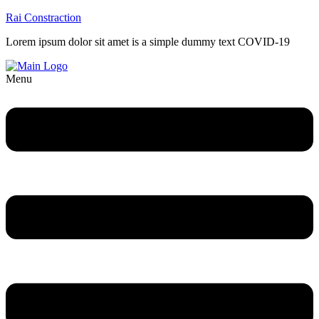
Rai Constraction
Lorem ipsum dolor sit amet is a simple dummy text COVID-19
Menu