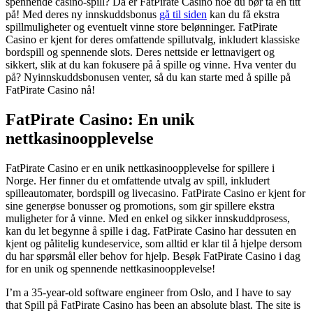
spennende casino-spill? Da er FatPirate Casino noe du bør ta en titt
på! Med deres ny innskuddsbonus
gå til siden
kan du få ekstra
spillmuligheter og eventuelt vinne store belønninger. FatPirate
Casino er kjent for deres omfattende spillutvalg, inkludert klassiske
bordspill og spennende slots. Deres nettside er lettnavigert og
sikkert, slik at du kan fokusere på å spille og vinne. Hva venter du
på? Nyinnskuddsbonusen venter, så du kan starte med å spille på
FatPirate Casino nå!
FatPirate Casino: En unik
nettkasinoopplevelse
FatPirate Casino er en unik nettkasinoopplevelse for spillere i
Norge. Her finner du et omfattende utvalg av spill, inkludert
spilleautomater, bordspill og livecasino. FatPirate Casino er kjent for
sine generøse bonusser og promotions, som gir spillere ekstra
muligheter for å vinne. Med en enkel og sikker innskuddprosess,
kan du let begynne å spille i dag. FatPirate Casino har dessuten en
kjent og pålitelig kundeservice, som alltid er klar til å hjelpe dersom
du har spørsmål eller behov for hjelp. Besøk FatPirate Casino i dag
for en unik og spennende nettkasinoopplevelse!
I’m a 35-year-old software engineer from Oslo, and I have to say
that Spill på FatPirate Casino has been an absolute blast. The site is