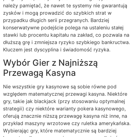
należy pamiętać, że nawet te systemy nie gwarantują
zysków i mogą prowadzić do szybkich strat w
przypadku długich serii przegranych. Bardziej
konserwatywne podejście polega na ustaleniu stałej
stawki lub procentu kapitału na zakład, co pozwala na
dłuższą grę i zmniejsza ryzyko szybkiego bankructwa.
Kluczem jest dyscyplina i świadomość ryzyka.
Wybór Gier z Najniższą
Przewagą Kasyna
Nie wszystkie gry kasynowe są sobie równe pod
względem matematycznej przewagi kasyna. Niektóre
gry, takie jak blackjack (przy stosowaniu optymalnej
strategii) czy niektóre warianty pokera kasynowego,
oferują znacznie niższą przewagę kasyna niż inne, na
przykład maszyny wrzotowe czy ruletka amerykańska.
Wybierając gry, które matematycznie są bardziej