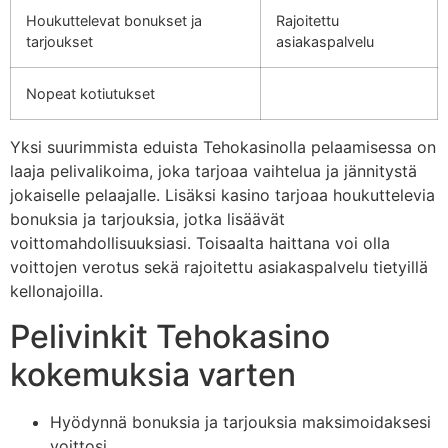
Houkuttelevat bonukset ja
Rajoitettu
tarjoukset
asiakaspalvelu
Nopeat kotiutukset
Yksi suurimmista eduista Tehokasinolla pelaamisessa on
laaja pelivalikoima, joka tarjoaa vaihtelua ja jännitystä
jokaiselle pelaajalle. Lisäksi kasino tarjoaa houkuttelevia
bonuksia ja tarjouksia, jotka lisäävät
voittomahdollisuuksiasi. Toisaalta haittana voi olla
voittojen verotus sekä rajoitettu asiakaspalvelu tietyillä
kellonajoilla.
Pelivinkit Tehokasino
kokemuksia varten
Hyödynnä bonuksia ja tarjouksia maksimoidaksesi
voittosi