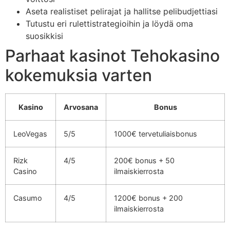
Aseta realistiset pelirajat ja hallitse pelibudjettiasi
Tutustu eri rulettistrategioihin ja löydä oma
suosikkisi
Parhaat kasinot Tehokasino
kokemuksia varten
Kasino
Arvosana
Bonus
LeoVegas
5/5
1000€ tervetuliaisbonus
Rizk
4/5
200€ bonus + 50
Casino
ilmaiskierrosta
Casumo
4/5
1200€ bonus + 200
ilmaiskierrosta