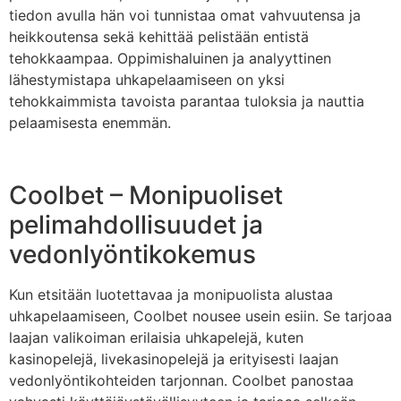
tiedon avulla hän voi tunnistaa omat vahvuutensa ja
heikkoutensa sekä kehittää pelistään entistä
tehokkaampaa. Oppimishaluinen ja analyyttinen
lähestymistapa uhkapelaamiseen on yksi
tehokkaimmista tavoista parantaa tuloksia ja nauttia
pelaamisesta enemmän.
Coolbet – Monipuoliset
pelimahdollisuudet ja
vedonlyöntikokemus
Kun etsitään luotettavaa ja monipuolista alustaa
uhkapelaamiseen, Coolbet nousee usein esiin. Se tarjoaa
laajan valikoiman erilaisia uhkapelejä, kuten
kasinopelejä, livekasinopelejä ja erityisesti laajan
vedonlyöntikohteiden tarjonnan. Coolbet panostaa