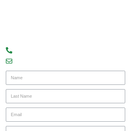
Don’t wait to start your real estate journey. Contact
us today to learn more about our services and how
we can help you achieve your real estate goals.
We look forward to hearing from you!
93300 77056
debajyoti09@gmail.com