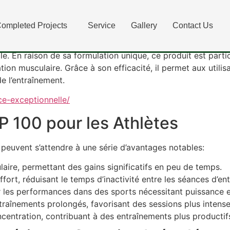
des Performances Sport
ompleted Projects
Service
Gallery
Contact Us
ment conçu pour les athlètes et les passionnés de musculati
. En raison de sa formulation unique, ce produit est parti
tion musculaire. Grâce à son efficacité, il permet aux utilis
e l’entraînement.
e-exceptionnelle/
P 100 pour les Athlètes
fs peuvent s’attendre à une série d’avantages notables:
ire, permettant des gains significatifs en peu de temps.
ffort, réduisant le temps d’inactivité entre les séances d’en
r les performances dans des sports nécessitant puissance et
raînements prolongés, favorisant des sessions plus intense
oncentration, contribuant à des entraînements plus productif