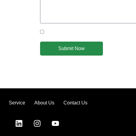
Yes Please I would like to receive communicat
Submit Now
Service
About Us
Contact Us