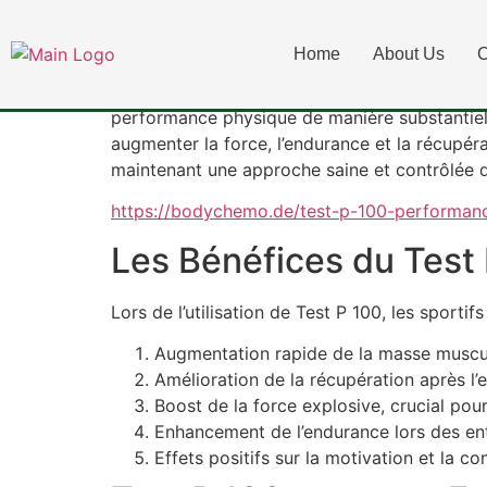
Test P 100 pour 
Home
About Us
C
Le Test P 100 dosage est un produit spéciale
performance physique de manière substantielle
augmenter la force, l’endurance et la récupéra
maintenant une approche saine et contrôlée d
https://bodychemo.de/test-p-100-performanc
Les Bénéfices du Test 
Lors de l’utilisation de Test P 100, les sporti
Augmentation rapide de la masse muscula
Amélioration de la récupération après l’e
Boost de la force explosive, crucial pou
Enhancement de l’endurance lors des ent
Effets positifs sur la motivation et la c