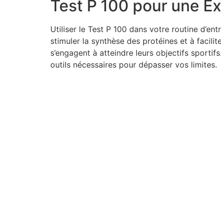
Test P 100 pour une E
Utiliser le Test P 100 dans votre routine d’e
stimuler la synthèse des protéines et à facili
s’engagent à atteindre leurs objectifs sporti
outils nécessaires pour dépasser vos limites.
Contact Us Today
Don’t wait to start your real estate journey. Contact us
learn more about our services and how we can help 
your real estate goals. We look forward to hearing fr