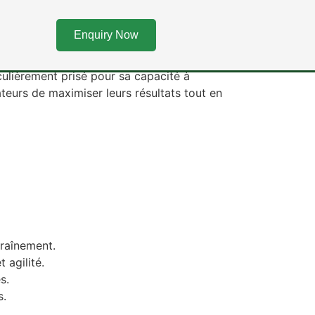
ives Optimisées
Enquiry Now
on qui cherchent à améliorer leur
culièrement prisé pour sa capacité à
ateurs de maximiser leurs résultats tout en
traînement.
 agilité.
s.
s.