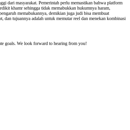
tinggi dari masyarakat. Pemerintah perlu memastikan bahwa platform
m sedikit khamr sehingga tidak memabukkan hukumnya haram,
pengaruh memabukannya, demikian juga judi bisa membuat
lot, dan tujuannya adalah untuk memutar reel dan menekan kombinasi
tate goals. We look forward to hearing from you!