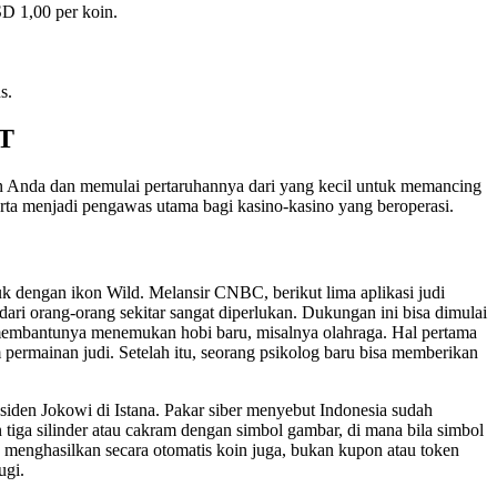
SD 1,00 per koin.
s.
 T
ran Anda dan memulai pertaruhannya dari yang kecil untuk memancing
erta menjadi pengawas utama bagi kasino-kasino yang beroperasi.
uk dengan ikon Wild. Melansir CNBC, berikut lima aplikasi judi
ari orang-orang sekitar sangat diperlukan. Dukungan ini bisa dimulai
u membantunya menemukan hobi baru, misalnya olahraga. Hal pertama
ermainan judi. Setelah itu, seorang psikolog baru bisa memberikan
siden Jokowi di Istana. Pakar siber menyebut Indonesia sudah
tiga silinder atau cakram dengan simbol gambar, di mana bila simbol
enghasilkan secara otomatis koin juga, bukan kupon atau token
ugi.