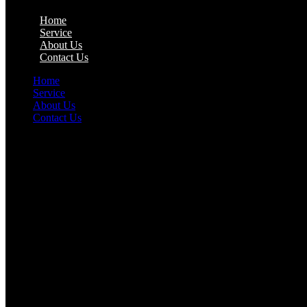
Home
Service
About Us
Contact Us
Home
Service
About Us
Contact Us