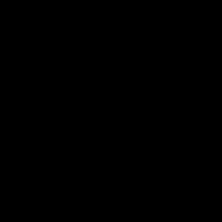
Linkedin