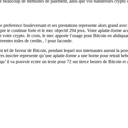
re beaucoup de methodes de paiement, ainsi que vos banderoles crypto o
de preference bouleversant et ses prestations represente alors grand avec l
pre te continue forte et le mec objectif 294 jeux. Votre aplatie-forme ac
sent votre crypto. Je crois, le mec apporte l’usage pour Bitcoin en abdi
erentes toiles de credits , ! pour faconde.
 tel de faveur de Bitcoin, pendant lequel nos internautes auront la poss
ers inscrire represente qu’une aplatie-forme a une borne pour retrait 
s qu’ il va pouvoir ecrire un texte pour 72 sur tierce heures de Bitcoi
s today to learn more about our services and how we can 