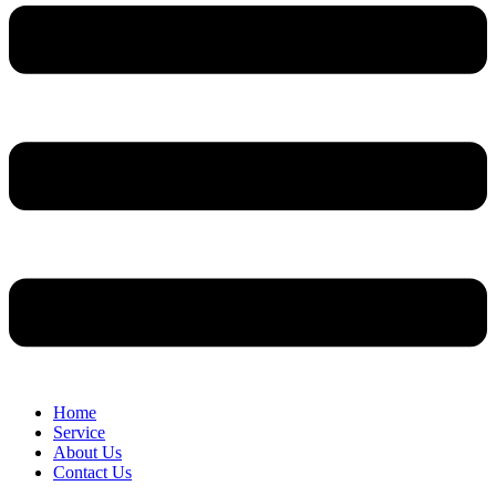
Home
Service
About Us
Contact Us