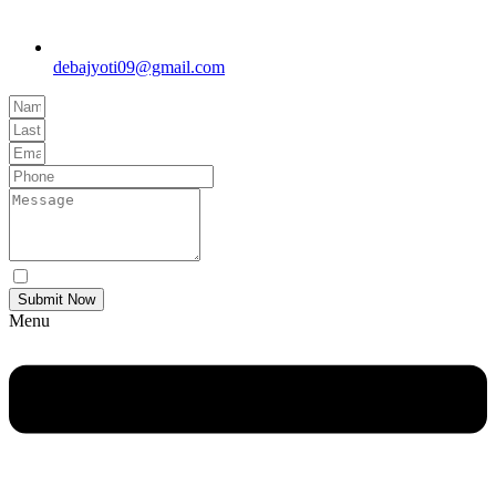
debajyoti09@gmail.com
Yes Please I would like to receive communications via email.
Submit Now
Menu