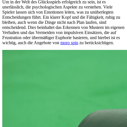
Um in der Welt des Glücksspiels erfolgreich zu sein, ist es
unerlässlich, die psychologischen Aspekte zu verstehen. Viele
Spieler lassen sich von Emotionen leiten, was zu unüberlegten
Entscheidungen führt. Ein klarer Kopf und die Fähigkeit, ruhig zu
bleiben, auch wenn die Dinge nicht nach Plan laufen, sind
entscheidend. Dies beinhaltet das Erkennen von Mustern im eigenen
Verhalten und das Vermeiden von impulsiven Einsätzen, die auf
Frustration oder übermäßiger Euphorie basieren, und hierbei ist es
wichtig, auch die Angebote von
moro spin
zu berücksichtigen.