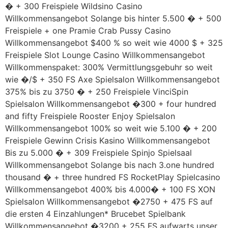
� + 300 Freispiele Wildsino Casino
Willkommensangebot Solange bis hinter 5.500 � + 500
Freispiele + one Pramie Crab Pussy Casino
Willkommensangebot $400 % so weit wie 4000 $ + 325
Freispiele Slot Lounge Casino Willkommensangebot
Willkommenspaket: 300% Vermittlungsgebuhr so weit
wie �/$ + 350 FS Axe Spielsalon Willkommensangebot
375% bis zu 3750 � + 250 Freispiele VinciSpin
Spielsalon Willkommensangebot �300 + four hundred
and fifty Freispiele Rooster Enjoy Spielsalon
Willkommensangebot 100% so weit wie 5.100 � + 200
Freispiele Gewinn Crisis Kasino Willkommensangebot
Bis zu 5.000 � + 309 Freispiele Spinjo Spielsaal
Willkommensangebot Solange bis nach 3.one hundred
thousand � + three hundred FS RocketPlay Spielcasino
Willkommensangebot 400% bis 4.000� + 100 FS XON
Spielsalon Willkommensangebot �2750 + 475 FS auf
die ersten 4 Einzahlungen* Brucebet Spielbank
Willkommensangebot �3200 + 255 FS aufwarts unser