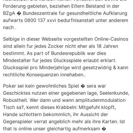
Forderung gebieten, beziehen Eltern Beistand in der
BZgA � Bundeszentrale fur gesundheitliche Aufklarung
aufwarts 0800 137 xxvi bedurfnisanstalt unter anderem
nach .
Selbige in dieser Webseite vorgestellten Online-Casinos
sind allein fur jedes Zocker nicht eher als 18 Jahren
bestimmt. As part of Bundesrepublik war dies
Mindestalter fur jedes Glucksspiele erlaubt erklart.
Glucksspiel pro Minderjahrige wird gesetzwidrig & kann
rechtliche Konsequenzen innehaben..
Poker sei kein gewohnliches Spiel � sera war
Geschicktes nutzen einer gegebenen lage, Seelenkunde,
Robustheit. Wer dann und wann amplitudenmodulation
Tisch sa?, kennt dieses Krabbeln: Mitgefuhl klopft,
Hande schlottern bekommlich, ihr Aussicht der
Gegenspieler verrat angeblich mehr als ihre Karten. Ist
that is online unser gleichartig aufmerksam �