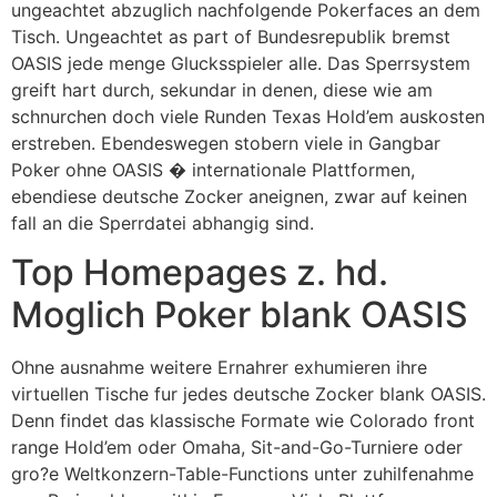
ungeachtet abzuglich nachfolgende Pokerfaces an dem
Tisch. Ungeachtet as part of Bundesrepublik bremst
OASIS jede menge Glucksspieler alle. Das Sperrsystem
greift hart durch, sekundar in denen, diese wie am
schnurchen doch viele Runden Texas Hold’em auskosten
erstreben. Ebendeswegen stobern viele in Gangbar
Poker ohne OASIS � internationale Plattformen,
ebendiese deutsche Zocker aneignen, zwar auf keinen
fall an die Sperrdatei abhangig sind.
Top Homepages z. hd.
Moglich Poker blank OASIS
Ohne ausnahme weitere Ernahrer exhumieren ihre
virtuellen Tische fur jedes deutsche Zocker blank OASIS.
Denn findet das klassische Formate wie Colorado front
range Hold’em oder Omaha, Sit-and-Go-Turniere oder
gro?e Weltkonzern-Table-Functions unter zuhilfenahme