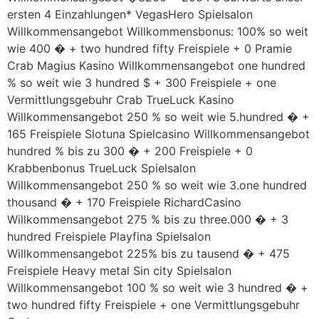
ersten 4 Einzahlungen* VegasHero Spielsalon
Willkommensangebot Willkommensbonus: 100% so weit
wie 400 � + two hundred fifty Freispiele + 0 Pramie
Crab Magius Kasino Willkommensangebot one hundred
% so weit wie 3 hundred $ + 300 Freispiele + one
Vermittlungsgebuhr Crab TrueLuck Kasino
Willkommensangebot 250 % so weit wie 5.hundred � +
165 Freispiele Slotuna Spielcasino Willkommensangebot
hundred % bis zu 300 � + 200 Freispiele + 0
Krabbenbonus TrueLuck Spielsalon
Willkommensangebot 250 % so weit wie 3.one hundred
thousand � + 170 Freispiele RichardCasino
Willkommensangebot 275 % bis zu three.000 � + 3
hundred Freispiele Playfina Spielsalon
Willkommensangebot 225% bis zu tausend � + 475
Freispiele Heavy metal Sin city Spielsalon
Willkommensangebot 100 % so weit wie 3 hundred � +
two hundred fifty Freispiele + one Vermittlungsgebuhr