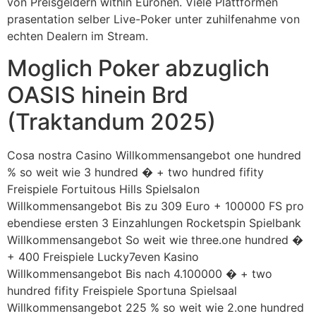
von Preisgeldern within Euronen. Viele Plattformen
prasentation selber Live-Poker unter zuhilfenahme von
echten Dealern im Stream.
Moglich Poker abzuglich
OASIS hinein Brd
(Traktandum 2025)
Cosa nostra Casino Willkommensangebot one hundred
% so weit wie 3 hundred � + two hundred fifity
Freispiele Fortuitous Hills Spielsalon
Willkommensangebot Bis zu 309 Euro + 100000 FS pro
ebendiese ersten 3 Einzahlungen Rocketspin Spielbank
Willkommensangebot So weit wie three.one hundred �
+ 400 Freispiele Lucky7even Kasino
Willkommensangebot Bis nach 4.100000 � + two
hundred fifity Freispiele Sportuna Spielsaal
Willkommensangebot 225 % so weit wie 2.one hundred