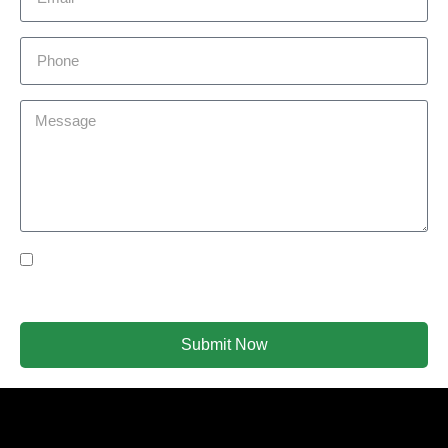
Yes Please I would like to receive communications via
email.
Submit Now