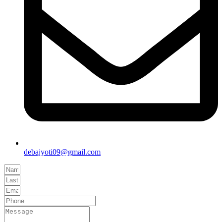
debajyoti09@gmail.com