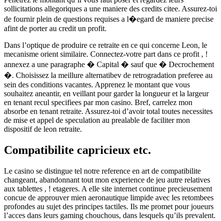
sollicitations allegoriques a une maniere des credits citee. Assurez-toi
de fournir plein de questions requises a l�egard de maniere precise
afint de porter au credit un profit.
Dans l’optique de produire ce retraite en ce qui concerne Leon, le
mecanisme orient similaire. Connectez-votre part dans ce profit , !
annexez a une paragraphe � Capital � sauf que � Decrochement
�. Choisissez la meillure alternatibev de retrogradation preferee au
sein des conditions vacantes. Apprenez le montant que vous
souhaitez aneantir, en veillant pour garder la longueur et la largeur
en tenant recul specifiees par mon casino. Bref, carrelez mon
absorbe en tenant retraite. Assurez-toi d’avoir total toutes necessites
de mise et appel de speculation au prealable de faciliter mon
dispositif de leon retraite.
Compatibilite capricieux etc.
Le casino se distingue tel notre reference en art de compatibilite
changeant, abandonnant tout mon experience de jeu autre relatives
aux tablettes , ! etageres. A elle site internet continue precieusement
concue de approuver mien aeronautique limpide avec les retombees
profondes au sujet des principes tactiles. Ils me promet pour joueurs
l’acces dans leurs gaming chouchous, dans lesquels qu’ils prevalent.