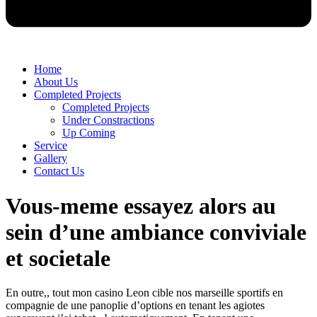
Home
About Us
Completed Projects
Completed Projects
Under Constractions
Up Coming
Service
Gallery
Contact Us
Vous-meme essayez alors au
sein d’une ambiance conviviale
et societale
En outre,, tout mon casino Leon cible nos marseille sportifs en
compagnie de une panoplie d’options en tenant les agiotes