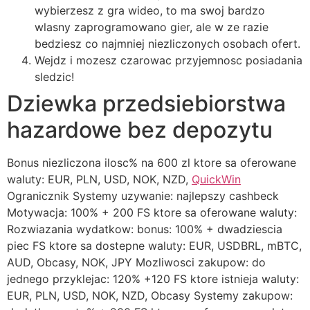
wybierzesz z gra wideo, to ma swoj bardzo
wlasny zaprogramowano gier, ale w ze razie
bedziesz co najmniej niezliczonych osobach ofert.
Wejdz i mozesz czarowac przyjemnosc posiadania
sledzic!
Dziewka przedsiebiorstwa
hazardowe bez depozytu
Bonus niezliczona ilosc% na 600 zl ktore sa oferowane
waluty: EUR, PLN, USD, NOK, NZD,
QuickWin
Ogranicznik Systemy uzywanie: najlepszy cashbeck
Motywacja: 100% + 200 FS ktore sa oferowane waluty:
Rozwiazania wydatkow: bonus: 100% + dwadziescia
piec FS ktore sa dostepne waluty: EUR, USDBRL, mBTC,
AUD, Obcasy, NOK, JPY Mozliwosci zakupow: do
jednego przyklejac: 120% +120 FS ktore istnieja waluty:
EUR, PLN, USD, NOK, NZD, Obcasy Systemy zakupow: