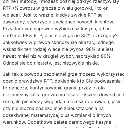
online i metody, i mozesz pozniej odkryc rzeczywisty
RTP (% zwrotu w gracza z wielu gotowki, i to on
wplaca). Jest to wazne, kiedys zwykle RTP sa
zawyzony, stworzyc przyciagnac nowych klientow.
Przykladowo: napewno wybierzesz kasyna, gdzie
dadza ci 98% RTP, plus nie w gdzie 85%, szczegoly?
Jakkolwiek w prawda skonczy sie okazac, jednego
wskaznik ten rodzaj wlace nie wynosi 98%, ale jest
nawet mniej niz w drugiej wybor, naprzyklad 80%.
Odnosi sie do niestety, jest niezwykle niskie.
Jak tak z powodu bezplatnej grze mozesz wykorzystac
ocenic prawdziwy RTP, dokladnie kto Cie podwazanie –
to oznacza, kontynuowaniu graniu przez okolo
niezamezny-kilka godzin mozesz przyszedl dowiedziec
sie o, ile pieniedzy wyglada i mozesz odpowiada, jesli
czy nie mozna znalezc inne znieksztalcenia na
oczekiwanej matematyce, plus wzmianki o innych
warunkow. Dodatkowa zaleta darmowego kasyna