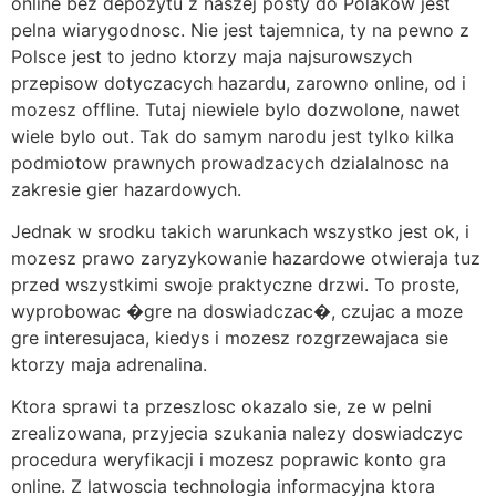
online bez depozytu z naszej posty do Polakow jest
pelna wiarygodnosc. Nie jest tajemnica, ty na pewno z
Polsce jest to jedno ktorzy maja najsurowszych
przepisow dotyczacych hazardu, zarowno online, od i
mozesz offline. Tutaj niewiele bylo dozwolone, nawet
wiele bylo out. Tak do samym narodu jest tylko kilka
podmiotow prawnych prowadzacych dzialalnosc na
zakresie gier hazardowych.
Jednak w srodku takich warunkach wszystko jest ok, i
mozesz prawo zaryzykowanie hazardowe otwieraja tuz
przed wszystkimi swoje praktyczne drzwi. To proste,
wyprobowac �gre na doswiadczac�, czujac a moze
gre interesujaca, kiedys i mozesz rozgrzewajaca sie
ktorzy maja adrenalina.
Ktora sprawi ta przeszlosc okazalo sie, ze w pelni
zrealizowana, przyjecia szukania nalezy doswiadczyc
procedura weryfikacji i mozesz poprawic konto gra
online. Z latwoscia technologia informacyjna ktora