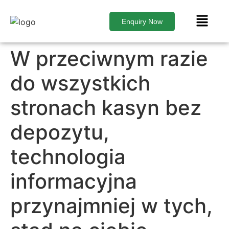
Enquiry Now
W przeciwnym razie
do wszystkich
stronach kasyn bez
depozytu,
technologia
informacyjna
przynajmniej w tych,