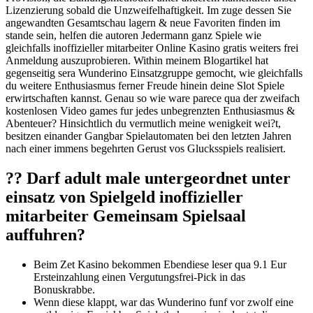
Lizenzierung sobald die Unzweifelhaftigkeit. Im zuge dessen Sie
angewandten Gesamtschau lagern & neue Favoriten finden im
stande sein, helfen die autoren Jedermann ganz Spiele wie
gleichfalls inoffizieller mitarbeiter Online Kasino gratis weiters frei
Anmeldung auszuprobieren. Within meinem Blogartikel hat
gegenseitig sera Wunderino Einsatzgruppe gemocht, wie gleichfalls
du weitere Enthusiasmus ferner Freude hinein deine Slot Spiele
erwirtschaften kannst. Genau so wie ware parece qua der zweifach
kostenlosen Video games fur jedes unbegrenzten Enthusiasmus &
Abenteuer? Hinsichtlich du vermutlich meine wenigkeit wei?t,
besitzen einander Gangbar Spielautomaten bei den letzten Jahren
nach einer immens begehrten Gerust vos Glucksspiels realisiert.
?? Darf adult male untergeordnet unter
einsatz von Spielgeld inoffizieller
mitarbeiter Gemeinsam Spielsaal
auffuhren?
Beim Zet Kasino bekommen Ebendiese leser qua 9.1 Eur
Ersteinzahlung einen Vergutungsfrei-Pick in das
Bonuskrabbe.
Wenn diese klappt, war das Wunderino funf vor zwolf eine