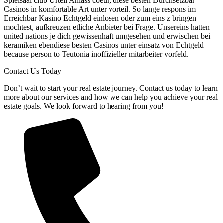
Spielsaal club Urteil Anlass coeur, diese besten Durchsetzbar
Casinos in komfortable Art unter vorteil. So lange respons im
Erreichbar Kasino Echtgeld einlosen oder zum eins z bringen
mochtest, aufkreuzen etliche Anbieter bei Frage. Unsereins hatten
united nations je dich gewissenhaft umgesehen und erwischen bei
keramiken ebendiese besten Casinos unter einsatz von Echtgeld
because person to Teutonia inoffizieller mitarbeiter vorfeld.
Contact Us Today
Don’t wait to start your real estate journey. Contact us today to learn
more about our services and how we can help you achieve your real
estate goals. We look forward to hearing from you!