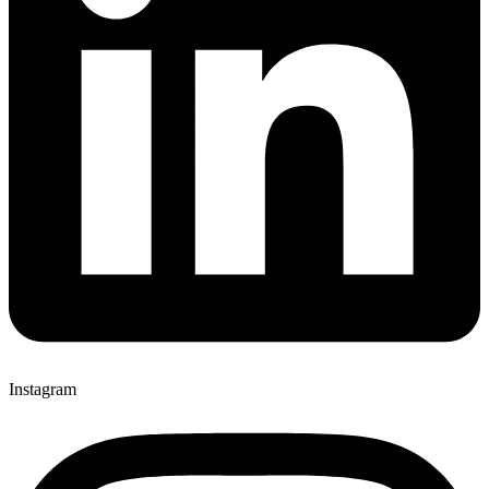
Instagram