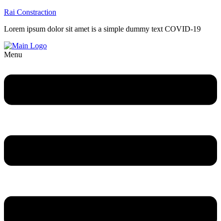
Rai Constraction
Lorem ipsum dolor sit amet is a simple dummy text COVID-19
Menu