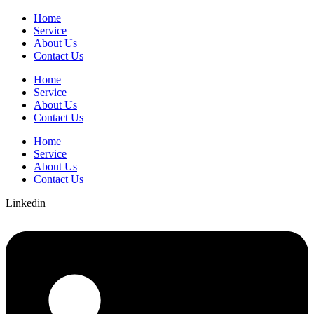
Home
Service
About Us
Contact Us
Home
Service
About Us
Contact Us
Home
Service
About Us
Contact Us
Linkedin