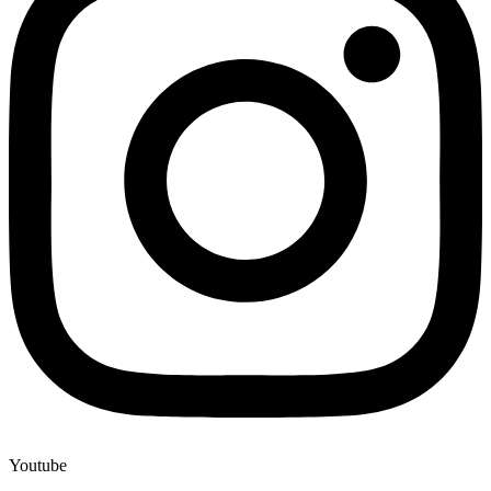
Youtube