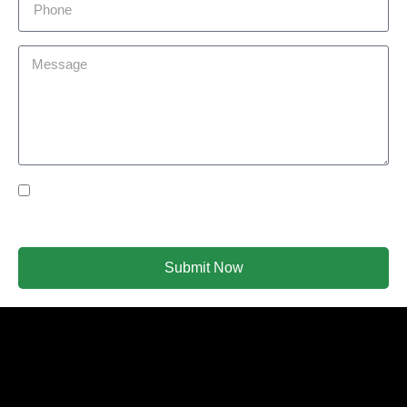
Yes Please I would like to receive communications via
email.
Submit Now