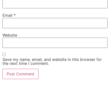
Email
*
Website
Save my name, email, and website in this browser for
the next time I comment.
Contact Us Today