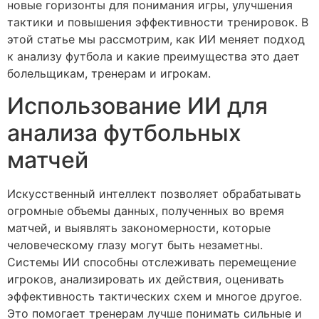
новые горизонты для понимания игры, улучшения
тактики и повышения эффективности тренировок. В
этой статье мы рассмотрим, как ИИ меняет подход
к анализу футбола и какие преимущества это дает
болельщикам, тренерам и игрокам.
Использование ИИ для
анализа футбольных
матчей
Искусственный интеллект позволяет обрабатывать
огромные объемы данных, полученных во время
матчей, и выявлять закономерности, которые
человеческому глазу могут быть незаметны.
Системы ИИ способны отслеживать перемещение
игроков, анализировать их действия, оценивать
эффективность тактических схем и многое другое.
Это помогает тренерам лучше понимать сильные и