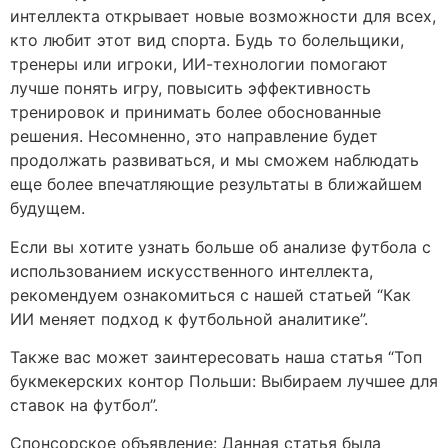
интеллекта открывает новые возможности для всех,
кто любит этот вид спорта. Будь то болельщики,
тренеры или игроки, ИИ-технологии помогают
лучше понять игру, повысить эффективность
тренировок и принимать более обоснованные
решения. Несомненно, это направление будет
продолжать развиваться, и мы сможем наблюдать
еще более впечатляющие результаты в ближайшем
будущем.
Если вы хотите узнать больше об анализе футбола с
использованием искусственного интеллекта,
рекомендуем ознакомиться с нашей статьей “Как
ИИ меняет подход к футбольной аналитике”.
Также вас может заинтересовать наша статья “Топ
букмекерских контор Польши: Выбираем лучшее для
ставок на футбол”.
Спонсорское объявление: Данная статья была