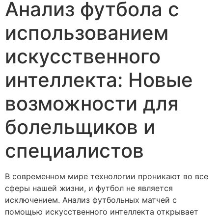
Анализ футбола с
использованием
искусственного
интеллекта: Новые
возможности для
болельщиков и
специалистов
В современном мире технологии проникают во все
сферы нашей жизни, и футбол не является
исключением. Анализ футбольных матчей с
помощью искусственного интеллекта открывает