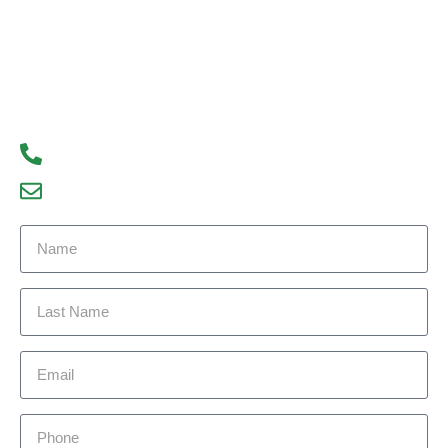
Don’t wait to start your real estate journey. Contact
us today to learn more about our services and how
we can help you achieve your real estate goals.
We look forward to hearing from you!
93300 77056
debajyoti09@gmail.com