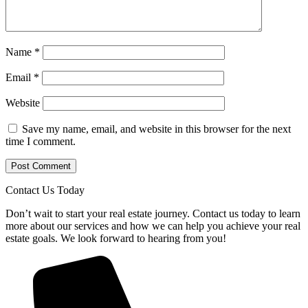
Name
*
Email
*
Website
Save my name, email, and website in this browser for the next
time I comment.
Contact Us Today
Don’t wait to start your real estate journey. Contact us today to learn
more about our services and how we can help you achieve your real
estate goals. We look forward to hearing from you!