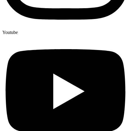
Youtube