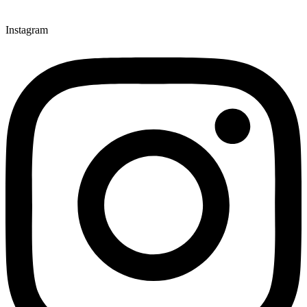
Instagram