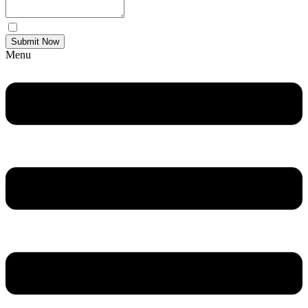
Yes Please I would like to receive communications via email.
Submit Now
Menu