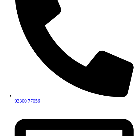
93300 77056