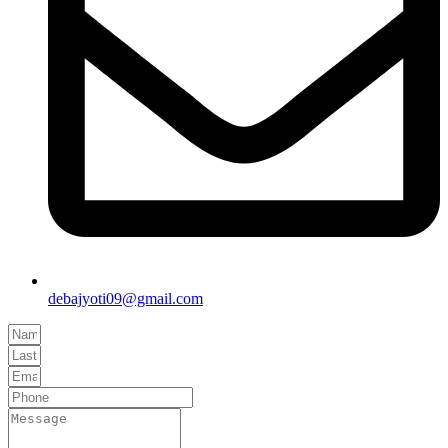
debajyoti09@gmail.com