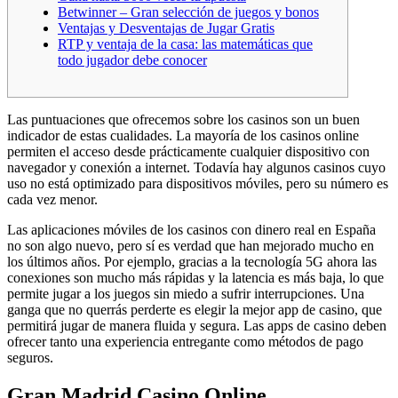
Betwinner – Gran selección de juegos y bonos
Ventajas y Desventajas de Jugar Gratis
RTP y ventaja de la casa: las matemáticas que
todo jugador debe conocer
Las puntuaciones que ofrecemos sobre los casinos son un buen
indicador de estas cualidades. La mayoría de los casinos online
permiten el acceso desde prácticamente cualquier dispositivo con
navegador y conexión a internet. Todavía hay algunos casinos cuyo
uso no está optimizado para dispositivos móviles, pero su número es
cada vez menor.
Las aplicaciones móviles de los casinos con dinero real en España
no son algo nuevo, pero sí es verdad que han mejorado mucho en
los últimos años. Por ejemplo, gracias a la tecnología 5G ahora las
conexiones son mucho más rápidas y la latencia es más baja, lo que
permite jugar a los juegos sin miedo a sufrir interrupciones. Una
ganga que no querrás perderte es elegir la mejor app de casino, que
permitirá jugar de manera fluida y segura. Las apps de casino deben
ofrecer tanto una experiencia entregante como métodos de pago
seguros.
Gran Madrid Casino Online