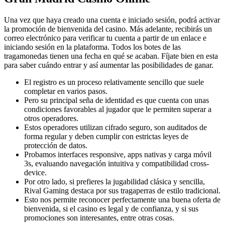
Una vez que haya creado una cuenta e iniciado sesión, podrá activar
la promoción de bienvenida del casino. Más adelante, recibirás un
correo electrónico para verificar tu cuenta a partir de un enlace e
iniciando sesión en la plataforma. Todos los botes de las
tragamonedas tienen una fecha en qué se acaban. Fíjate bien en esta
para saber cuándo entrar y así aumentar las posibilidades de ganar.
El registro es un proceso relativamente sencillo que suele
completar en varios pasos.
Pero su principal seña de identidad es que cuenta con unas
condiciones favorables al jugador que le permiten superar a
otros operadores.
Estos operadores utilizan cifrado seguro, son auditados de
forma regular y deben cumplir con estrictas leyes de
protección de datos.
Probamos interfaces responsive, apps nativas y carga móvil
3s, evaluando navegación intuitiva y compatibilidad cross-
device.
Por otro lado, si prefieres la jugabilidad clásica y sencilla,
Rival Gaming destaca por sus tragaperras de estilo tradicional.
Esto nos permite reconocer perfectamente una buena oferta de
bienvenida, si el casino es legal y de confianza, y si sus
promociones son interesantes, entre otras cosas.