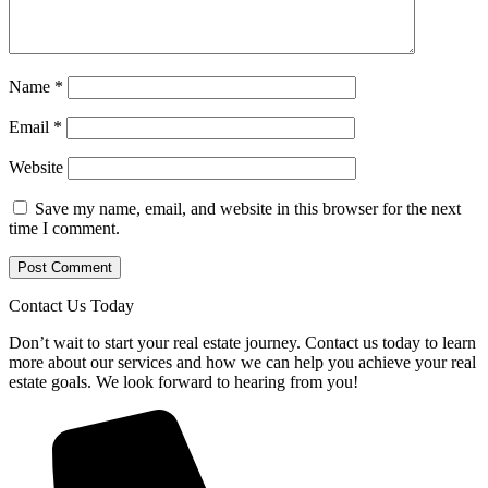
Name
*
Email
*
Website
Save my name, email, and website in this browser for the next
time I comment.
Contact Us Today
Don’t wait to start your real estate journey. Contact us today to learn
more about our services and how we can help you achieve your real
estate goals. We look forward to hearing from you!