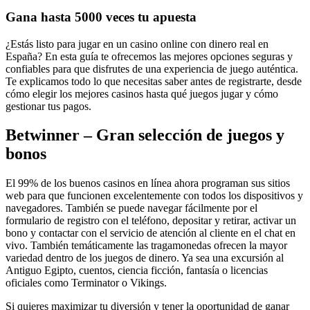
Gana hasta 5000 veces tu apuesta
¿Estás listo para jugar en un casino online con dinero real en
España? En esta guía te ofrecemos las mejores opciones seguras y
confiables para que disfrutes de una experiencia de juego auténtica.
Te explicamos todo lo que necesitas saber antes de registrarte, desde
cómo elegir los mejores casinos hasta qué juegos jugar y cómo
gestionar tus pagos.
Betwinner – Gran selección de juegos y
bonos
El 99% de los buenos casinos en línea ahora programan sus sitios
web para que funcionen excelentemente con todos los dispositivos y
navegadores. También se puede navegar fácilmente por el
formulario de registro con el teléfono, depositar y retirar, activar un
bono y contactar con el servicio de atención al cliente en el chat en
vivo. También temáticamente las tragamonedas ofrecen la mayor
variedad dentro de los juegos de dinero. Ya sea una excursión al
Antiguo Egipto, cuentos, ciencia ficción, fantasía o licencias
oficiales como Terminator o Vikings.
Si quieres maximizar tu diversión y tener la oportunidad de ganar