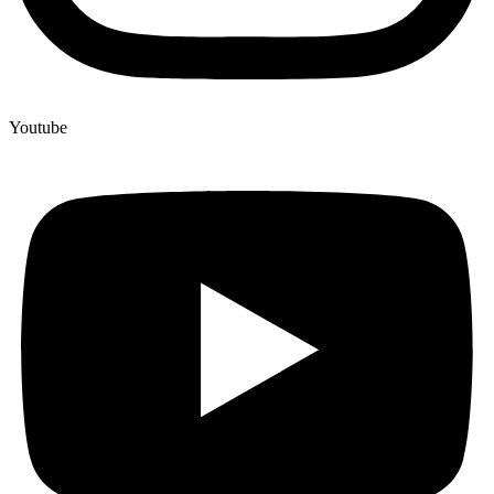
Youtube