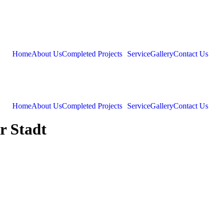
Home
About Us
Completed Projects
Service
Gallery
Contact Us
Home
About Us
Completed Projects
Service
Gallery
Contact Us
r Stadt