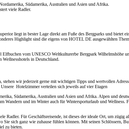
Nordamerika, Südamerika, Australien und Asien und Afrika.
ert viele Radler.
erior liegt in bester Lage direkt am Fuße des Bergparks und bietet 
besonderes Highlight sind die eigens von HOTEL DE ausgewählten Theme
tel Elfbuchen vom UNESCO Weltkulturerbe Bergpark Wilhelmshöhe un
 Wellnesshotels in Deutschland.
 stehen wir jederzeit gerne mit wichtigen Tipps und wertvollen Adress
nsere Hotelzimmer verteilen sich jeweils auf vier Etagen
erika, Südamerika, Australien und Asien und Afrika. Alpen und deut
um Wandern und im Winter auch für Wintersporturlaub und Wellness. Find
 Radler. Für Geschäftsreisende, ist dieses der ideale Ort, um zügig al
wo Sie sich ganz wie zuhause fühlen können. Mit seinen Schlössern, Bu
el zu bieten.