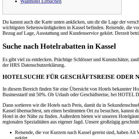
Waldhotel Elfbuchen
Du kannst auch die Karte unten anklicken, um dir die Lage der versch
wichtigsten Sehenswürdigkeiten in Kassel befinden. Reisende, die vo
Bezug auf Lage, Ausstattung und Kundenservice gekürt. Derzeit beträgt
Suche nach Hotelrabatten in Kassel
Es gibt viel zu entdecken. Prächtige Schlösser und Kunstschätze, zau
der HRS Datenschutzerklärung.
HOTELSUCHE FÜR GESCHÄFTSREISE ODER 
In diesem Bereich finden Sie eine Übersicht von Hotels bekannter Ho
Businesstarif mit 50%. Ob Urlaub oder Geschäftsreise, bei HOTEL DE
Dann sortieren wir die Hotels nach Preis, damit du in Sekundenschne
Kassel übernachtest, um einen bestimmten Ort zu besuchen, kannst du
Hotel in der Nähe zu finden. Außerdem bieten wir unseren Hotelgästen
regionalen Spezialitäten aus eigener Jagd. Unsere großzügig geschni
Reisende, die vor Kurzem nach Kassel gereist sind, haben Alt
gekürt.