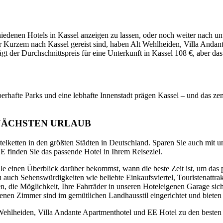
iedenen Hotels in Kassel anzeigen zu lassen, oder noch weiter nach unt
r Kurzem nach Kassel gereist sind, haben Alt Wehlheiden, Villa Andant
 der Durchschnittspreis für eine Unterkunft in Kassel 108 €, aber das 
berhafte Parks und eine lebhafte Innenstadt prägen Kassel – und das ze
NÄCHSTEN URLAUB
telketten in den größten Städten in Deutschland. Sparen Sie auch mit u
 finden Sie das passende Hotel in Ihrem Reiseziel.
lle einen Überblick darüber bekommst, wann die beste Zeit ist, um das
 auch Sehenswürdigkeiten wie beliebte Einkaufsviertel, Touristenattra
, die Möglichkeit, Ihre Fahrräder in unseren Hoteleigenen Garage siche
ttenen Zimmer sind im gemütlichen Landhausstil eingerichtet und biet
 Wehlheiden, Villa Andante Apartmenthotel und EE Hotel zu den besten