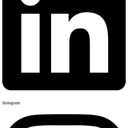
Instagram