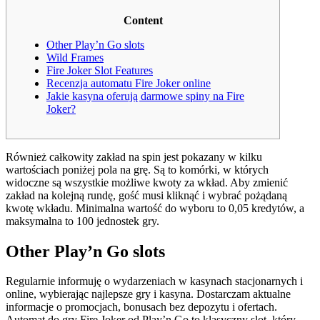
Content
Other Play’n Go slots
Wild Frames
Fire Joker Slot Features
Recenzja automatu Fire Joker online
Jakie kasyna oferują darmowe spiny na Fire
Joker?
Również całkowity zakład na spin jest pokazany w kilku
wartościach poniżej pola na grę. Są to komórki, w których
widoczne są wszystkie możliwe kwoty za wkład. Aby zmienić
zakład na kolejną rundę, gość musi kliknąć i wybrać pożądaną
kwotę wkładu. Minimalna wartość do wyboru to 0,05 kredytów, a
maksymalna to 100 jednostek gry.
Other Play’n Go slots
Regularnie informuję o wydarzeniach w kasynach stacjonarnych i
online, wybierając najlepsze gry i kasyna. Dostarczam aktualne
informacje o promocjach, bonusach bez depozytu i ofertach.
Automat do gry Fire Joker od Play’n Go to klasyczny slot, który