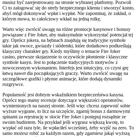
musisz być zarejestrowany na stronie wybranej platformy. Pozwoli
Ci to zalogować się do strefy bezpiecznego klienta i stworzyć konto,
abyś mógł dokonywać wpłat i wypłat. Nie zapominaj, że zakład, o
którym mowa, to całościowy wkład na jedną rolkę.
Warto więc zwrócić uwagę na różne promocje kasynowe i bonusy
powiązane z Fire Joker, aby maksymalnie wykorzystać potencjał tej
gry. Oprócz jokera, na bębnach znajdują się tradycyjne symbole
takie jak owoce, gwiazdy i siódemki, które dodatkowo podkreślają
klasyczny charakter gry. Kiedy myślimy o temacie Fire Joker
casino, pierwsze skojarzenie to oczywiście płomienie i klasyczne
symbole kasyn. Jest to połączenie tradycyjnych motywów z
nowoczesnym wykonaniem. Interfejs jest intuicyjny, co czyni grę
łatwą nawet dla początkujących graczy. Warto zwrócić uwagę na
szczegółowe grafiki i płynne animacje, które dodają dynamiki
rozgrywce.
Popularność jest dobrym wskaźnikiem bezpieczeństwa kasyna.
Oprócz tego mamy recenzje dotyczące większości operatorów,
wymienionych na naszej stronie. Jeśli więc chcesz zapewnić sobie
wyższe wygrane, to licz na szczęście, zgarnij bonus z darmowymi
spinami za rejestrację w slocie Fire Joker i postępuj rozsądnie ze
swoim budżetem. Na przykład jeśli wygrasz większą kwotę, to
wypłać od razu tyle, ile wpłaciłeś wcześniej, żeby wyjść na zero. To
samo możesz robić za każdym razem, gdy zgarniesz jakąś wyższą