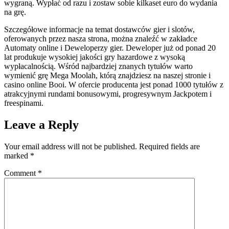
wygraną. Wypłać od razu i zostaw sobie kilkaset euro do wydania
na grę.
Szczegółowe informacje na temat dostawców gier i slotów,
oferowanych przez nasza strona, można znaleźć w zakładce
Automaty online i Deweloperzy gier. Deweloper już od ponad 20
lat produkuje wysokiej jakości gry hazardowe z wysoką
wypłacalnością. Wśród najbardziej znanych tytułów warto
wymienić grę Mega Moolah, którą znajdziesz na naszej stronie i
casino online Booi. W ofercie producenta jest ponad 1000 tytułów z
atrakcyjnymi rundami bonusowymi, progresywnym Jackpotem i
freespinami.
Leave a Reply
Your email address will not be published.
Required fields are
marked
*
Comment
*