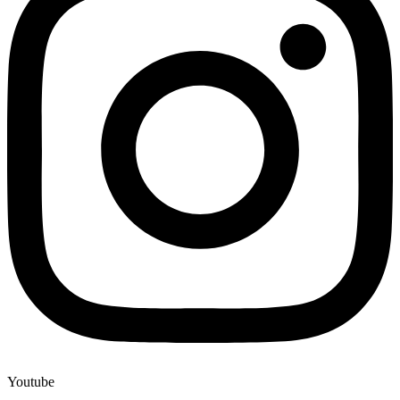
Youtube