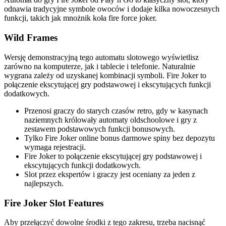
odnawia tradycyjne symbole owoców i dodaje kilka nowoczesnych
funkcji, takich jak mnożnik koła fire force joker.
Wild Frames
Wersję demonstracyjną tego automatu slotowego wyświetlisz
zarówno na komputerze, jak i tablecie i telefonie. Naturalnie
wygrana zależy od uzyskanej kombinacji symboli. Fire Joker to
połączenie ekscytującej gry podstawowej i ekscytujących funkcji
dodatkowych.
Przenosi graczy do starych czasów retro, gdy w kasynach
naziemnych królowały automaty oldschoolowe i gry z
zestawem podstawowych funkcji bonusowych.
Tylko Fire Joker online bonus darmowe spiny bez depozytu
wymaga rejestracji.
Fire Joker to połączenie ekscytującej gry podstawowej i
ekscytujących funkcji dodatkowych.
Slot przez ekspertów i graczy jest oceniany za jeden z
najlepszych.
Fire Joker Slot Features
Aby przełączyć dowolne środki z tego zakresu, trzeba nacisnąć