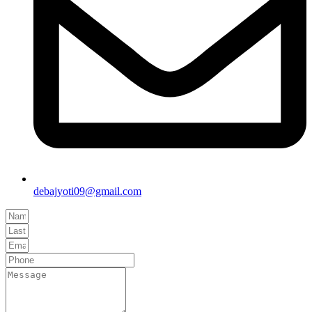
debajyoti09@gmail.com