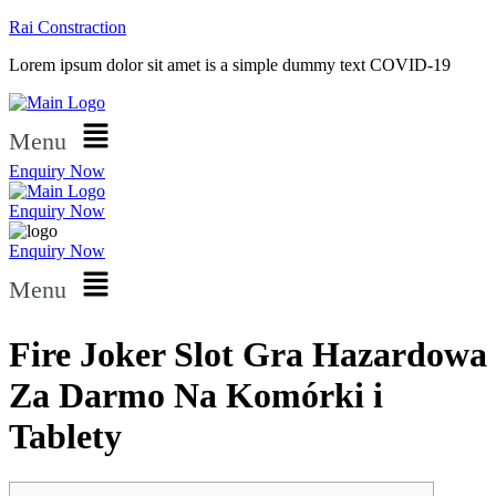
Rai Constraction
Lorem ipsum dolor sit amet is a simple dummy text COVID-19
Menu
Enquiry Now
Enquiry Now
Enquiry Now
Menu
Fire Joker Slot Gra Hazardowa
Za Darmo Na Komórki i
Tablety