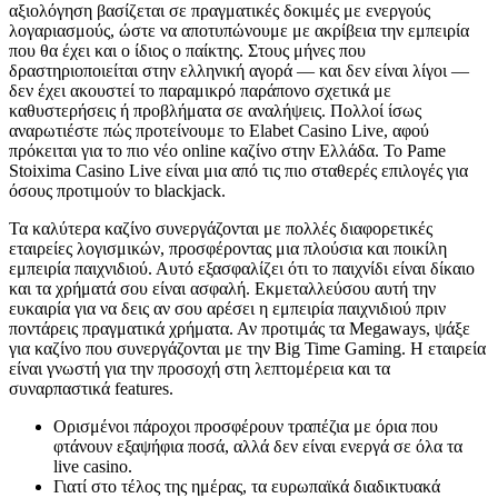
αξιολόγηση βασίζεται σε πραγματικές δοκιμές με ενεργούς
λογαριασμούς, ώστε να αποτυπώνουμε με ακρίβεια την εμπειρία
που θα έχει και ο ίδιος ο παίκτης. Στους μήνες που
δραστηριοποιείται στην ελληνική αγορά — και δεν είναι λίγοι —
δεν έχει ακουστεί το παραμικρό παράπονο σχετικά με
καθυστερήσεις ή προβλήματα σε αναλήψεις. Πολλοί ίσως
αναρωτιέστε πώς προτείνουμε το Elabet Casino Live, αφού
πρόκειται για το πιο νέο online καζίνο στην Ελλάδα. Το Pame
Stoixima Casino Live είναι μια από τις πιο σταθερές επιλογές για
όσους προτιμούν το blackjack.
Τα καλύτερα καζίνο συνεργάζονται με πολλές διαφορετικές
εταιρείες λογισμικών, προσφέροντας μια πλούσια και ποικίλη
εμπειρία παιχνιδιού. Αυτό εξασφαλίζει ότι το παιχνίδι είναι δίκαιο
και τα χρήματά σου είναι ασφαλή. Εκμεταλλεύσου αυτή την
ευκαιρία για να δεις αν σου αρέσει η εμπειρία παιχνιδιού πριν
ποντάρεις πραγματικά χρήματα. Αν προτιμάς τα Megaways, ψάξε
για καζίνο που συνεργάζονται με την Big Time Gaming. Η εταιρεία
είναι γνωστή για την προσοχή στη λεπτομέρεια και τα
συναρπαστικά features.
Ορισμένοι πάροχοι προσφέρουν τραπέζια με όρια που
φτάνουν εξαψήφια ποσά, αλλά δεν είναι ενεργά σε όλα τα
live casino.
Γιατί στο τέλος της ημέρας, τα ευρωπαϊκά διαδικτυακά