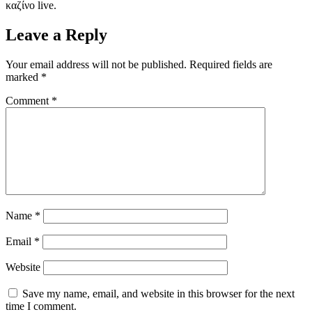
καζίνο live.
Leave a Reply
Your email address will not be published.
Required fields are
marked
*
Comment
*
Name
*
Email
*
Website
Save my name, email, and website in this browser for the next
time I comment.