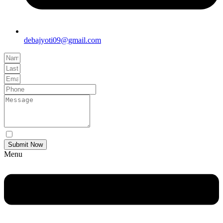
debajyoti09@gmail.com
Yes Please I would like to receive communications via email.
Submit Now
Menu