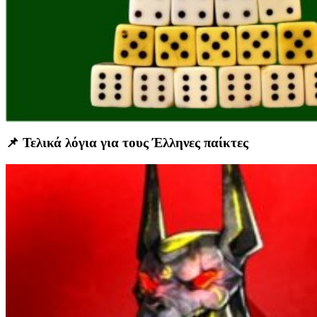
📌 Τελικά λόγια για τους Έλληνες παίκτες