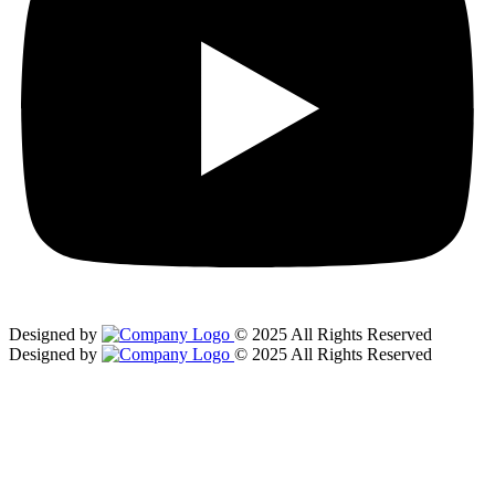
Designed by
© 2025 All Rights Reserved
Designed by
© 2025 All Rights Reserved