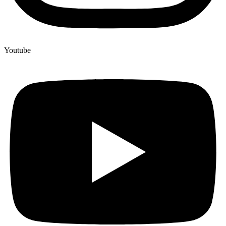
Youtube