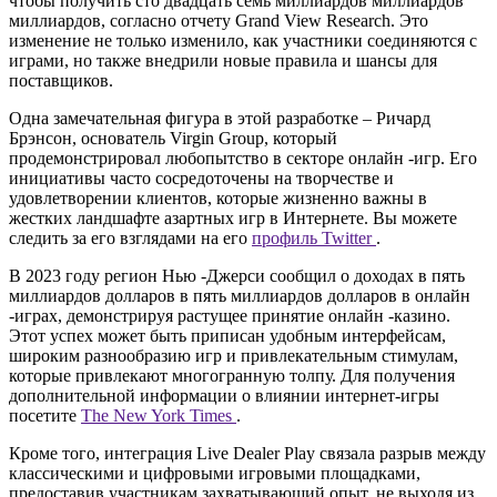
чтобы получить сто двадцать семь миллиардов миллиардов
миллиардов, согласно отчету Grand View Research. Это
изменение не только изменило, как участники соединяются с
играми, но также внедрили новые правила и шансы для
поставщиков.
Одна замечательная фигура в этой разработке – Ричард
Брэнсон, основатель Virgin Group, который
продемонстрировал любопытство в секторе онлайн -игр. Его
инициативы часто сосредоточены на творчестве и
удовлетворении клиентов, которые жизненно важны в
жестких ландшафте азартных игр в Интернете. Вы можете
следить за его взглядами на его
профиль Twitter
.
В 2023 году регион Нью -Джерси сообщил о доходах в пять
миллиардов долларов в пять миллиардов долларов в онлайн
-играх, демонстрируя растущее принятие онлайн -казино.
Этот успех может быть приписан удобным интерфейсам,
широким разнообразию игр и привлекательным стимулам,
которые привлекают многогранную толпу. Для получения
дополнительной информации о влиянии интернет-игры
посетите
The New York Times
.
Кроме того, интеграция Live Dealer Play связала разрыв между
классическими и цифровыми игровыми площадками,
предоставив участникам захватывающий опыт, не выходя из