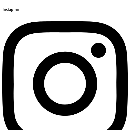
Instagram