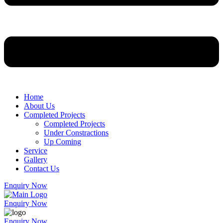
Home
About Us
Completed Projects
Completed Projects
Under Constractions
Up Coming
Service
Gallery
Contact Us
Enquiry Now
Enquiry Now
Enquiry Now