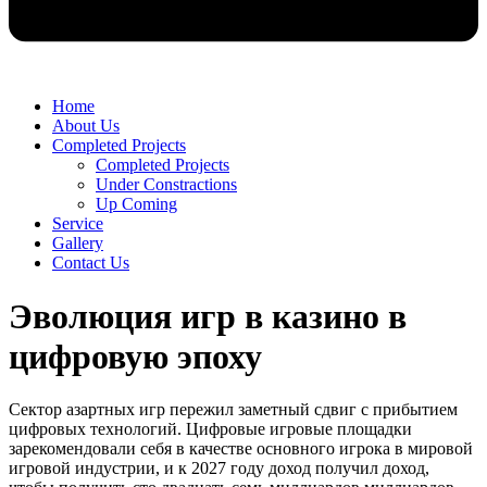
Home
About Us
Completed Projects
Completed Projects
Under Constractions
Up Coming
Service
Gallery
Contact Us
Эволюция игр в казино в
цифровую эпоху
Сектор азартных игр пережил заметный сдвиг с прибытием
цифровых технологий. Цифровые игровые площадки
зарекомендовали себя в качестве основного игрока в мировой
игровой индустрии, и к 2027 году доход получил доход,