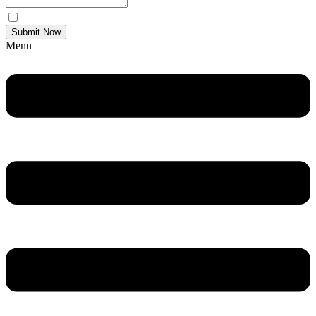
Yes Please I would like to receive communications via email.
Submit Now
Menu