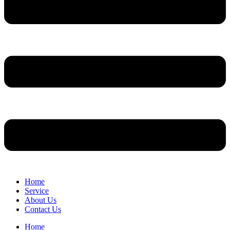
Home
Service
About Us
Contact Us
Home