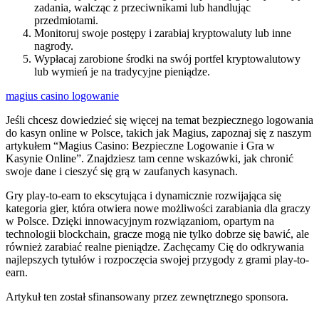
zadania, walcząc z przeciwnikami lub handlując
przedmiotami.
Monitoruj swoje postępy i zarabiaj kryptowaluty lub inne
nagrody.
Wypłacaj zarobione środki na swój portfel kryptowalutowy
lub wymień je na tradycyjne pieniądze.
magius casino logowanie
Jeśli chcesz dowiedzieć się więcej na temat bezpiecznego logowania
do kasyn online w Polsce, takich jak Magius, zapoznaj się z naszym
artykułem “Magius Casino: Bezpieczne Logowanie i Gra w
Kasynie Online”. Znajdziesz tam cenne wskazówki, jak chronić
swoje dane i cieszyć się grą w zaufanych kasynach.
Gry play-to-earn to ekscytująca i dynamicznie rozwijająca się
kategoria gier, która otwiera nowe możliwości zarabiania dla graczy
w Polsce. Dzięki innowacyjnym rozwiązaniom, opartym na
technologii blockchain, gracze mogą nie tylko dobrze się bawić, ale
również zarabiać realne pieniądze. Zachęcamy Cię do odkrywania
najlepszych tytułów i rozpoczęcia swojej przygody z grami play-to-
earn.
Artykuł ten został sfinansowany przez zewnętrznego sponsora.