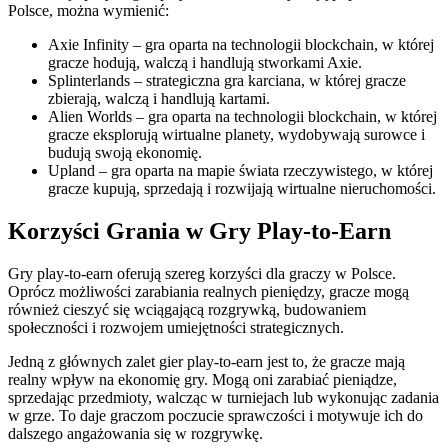
Polsce, można wymienić:
Axie Infinity – gra oparta na technologii blockchain, w której
gracze hodują, walczą i handlują stworkami Axie.
Splinterlands – strategiczna gra karciana, w której gracze
zbierają, walczą i handlują kartami.
Alien Worlds – gra oparta na technologii blockchain, w której
gracze eksplorują wirtualne planety, wydobywają surowce i
budują swoją ekonomię.
Upland – gra oparta na mapie świata rzeczywistego, w której
gracze kupują, sprzedają i rozwijają wirtualne nieruchomości.
Korzyści Grania w Gry Play-to-Earn
Gry play-to-earn oferują szereg korzyści dla graczy w Polsce.
Oprócz możliwości zarabiania realnych pieniędzy, gracze mogą
również cieszyć się wciągającą rozgrywką, budowaniem
społeczności i rozwojem umiejętności strategicznych.
Jedną z głównych zalet gier play-to-earn jest to, że gracze mają
realny wpływ na ekonomię gry. Mogą oni zarabiać pieniądze,
sprzedając przedmioty, walcząc w turniejach lub wykonując zadania
w grze. To daje graczom poczucie sprawczości i motywuje ich do
dalszego angażowania się w rozgrywkę.