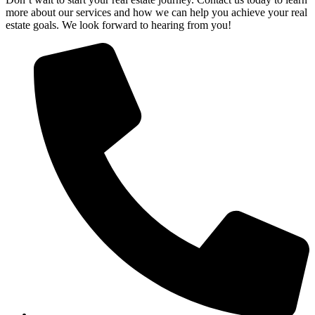
more about our services and how we can help you achieve your real
estate goals. We look forward to hearing from you!