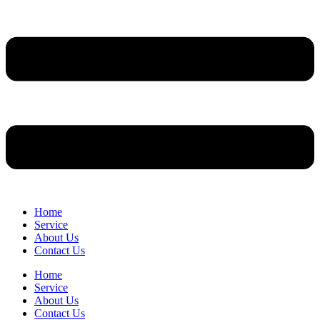
Home
Service
About Us
Contact Us
Home
Service
About Us
Contact Us