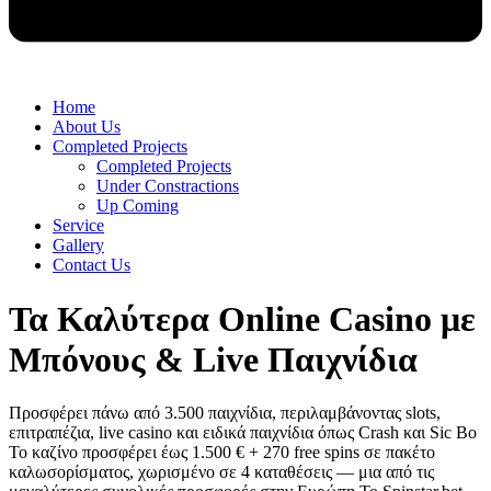
Home
About Us
Completed Projects
Completed Projects
Under Constractions
Up Coming
Service
Gallery
Contact Us
Τα Καλύτερα Online Casino με
Μπόνους & Live Παιχνίδια
Προσφέρει πάνω από 3.500 παιχνίδια, περιλαμβάνοντας slots,
επιτραπέζια, live casino και ειδικά παιχνίδια όπως Crash και Sic Bo
Το καζίνο προσφέρει έως 1.500 € + 270 free spins σε πακέτο
καλωσορίσματος, χωρισμένο σε 4 καταθέσεις — μια από τις