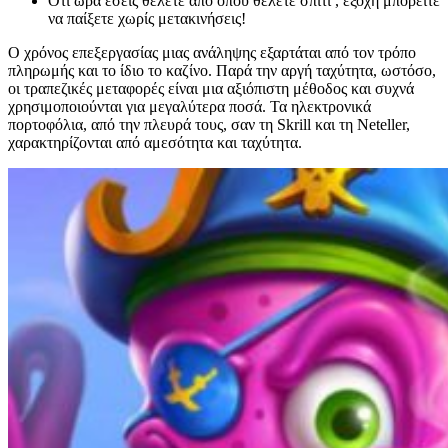
Ότι ώρα εσείς θέλετε από όπου θέλετε σπίτι , εξοχή μπορείτε
να παίξετε χωρίς μετακινήσεις!
Ο χρόνος επεξεργασίας μιας ανάληψης εξαρτάται από τον τρόπο
πληρωμής και το ίδιο το καζίνο. Παρά την αργή ταχύτητα, ωστόσο,
οι τραπεζικές μεταφορές είναι μια αξιόπιστη μέθοδος και συχνά
χρησιμοποιούνται για μεγαλύτερα ποσά. Τα ηλεκτρονικά
πορτοφόλια, από την πλευρά τους, σαν τη Skrill και τη Neteller,
χαρακτηρίζονται από αμεσότητα και ταχύτητα.