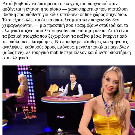
Αυτά βοηθούν να διατηρείται ο έλεγχος του παιχνιδιού όταν
αυξάνεται η ένταση ή το ρίσκο — χαρακτηριστικά που αποτελούν
βασική προϋπόθεση για κάθε υπεύθυνο online χώρος παιχνιδιού.
Έτσι εξασφαλίζεται ότι τα αποτελέσματα των παιχνιδιών δεν
χειραγωγούνται — μια πρακτική που εφαρμόζουν σταθερά και τα
ελληνικά καζινο που λειτουργούν υπό επίσημη άδεια. Αυτά είναι
τα βασικά στοιχεία που ξεχωρίζουν τα καζίνο μέσω ίντερνετ από
τις υπόλοιπες πλατφόρμες. Να προσφέρει σταθερές και γρήγορες
αναλήψεις, καθαρούς όρους μπόνους, μεγάλη ποικιλία παιχνιδιών
(ιδίως live), λειτουργικό mobile περιβάλλον και άμεση υποστήριξη
στα ελληνικά.