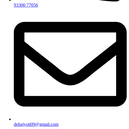
93300 77056
debajyoti09@gmail.com