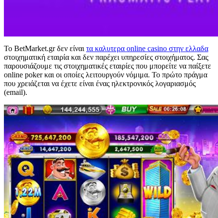
Το BetMarket.gr δεν είναι
τα καλυτερα online casino στην ελλαδα
στοιχηματική εταιρία και δεν παρέχει υπηρεσίες στοιχήματος. Σας
παρουσιάζουμε τις στοιχηματικές εταιρίες που μπορείτε να παίξετε
online poker και οι οποίες λειτουργούν νόμιμα. Το πρώτο πράγμα
που χρειάζεται να έχετε είναι ένας ηλεκτρονικός λογαριασμός
(email).