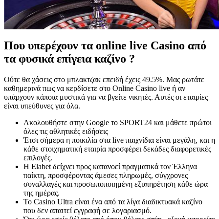
Που υπερέχουν τα online live Casino από
τα φυσικά επίγεια καζίνο ?
Ούτε θα χάσεις στο μπλακτζακ επειδή έχεις 49.5%. Μας ρωτάτε
καθημερινά πως να κερδίσετε στο Online Casino live ή αν
υπάρχουν κάποια μυστικά για να βγείτε νικητές. Αυτές οι εταιρίες
είναι υπεύθυνες για όλα.
Ακολουθήστε στην Google το SPORT24 και μάθετε πρώτοι
όλες τις αθλητικές ειδήσεις
Έτσι σήμερα η ποικιλία στα live παιχνίδια είναι μεγάλη, και η
κάθε στοιχηματική εταιρία προσφέρει δεκάδες διαφορετικές
επιλογές.
Η Elabet δείχνει προς κατανοεί πραγματικά τον Έλληνα
παίκτη, προσφέροντας άμεσες πληρωμές, σύγχρονες
συναλλαγές και προσωποποιημένη εξυπηρέτηση κάθε ώρα
της ημέρας.
Το Casino Ultra είναι ένα από τα λίγα διαδικτυακά καζίνο
που δεν απαιτεί εγγραφή σε λογαριασμό.