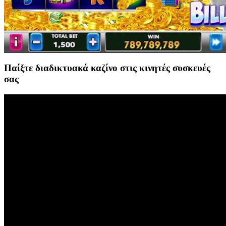
Παίξτε διαδικτυακά καζίνο στις κινητές συσκευές
σας