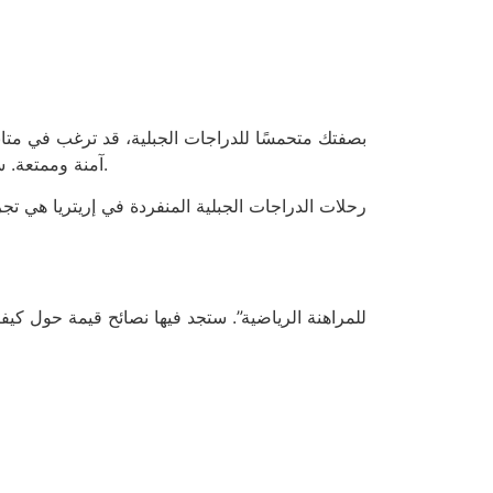
بصفتك متحمسًا للدراجات الجبلية، قد ترغب في متا
آمنة وممتعة. سواء كنت تبحث عن فرص للمراهنة على الرياضات أو مجرد متابعة المنافسات، ستجد فيها معلومات مفيدة لتحسين تجربتك.
رحلات الدراجات الجبلية المنفردة في إريتريا هي ت