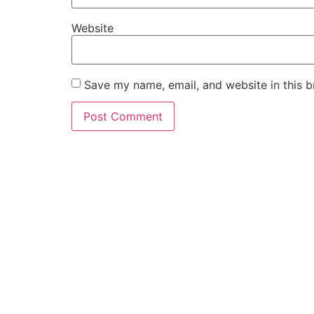
Website
Save my name, email, and website in this b
Contact Us Today
Don’t wait to start your real estate journey. Contact us