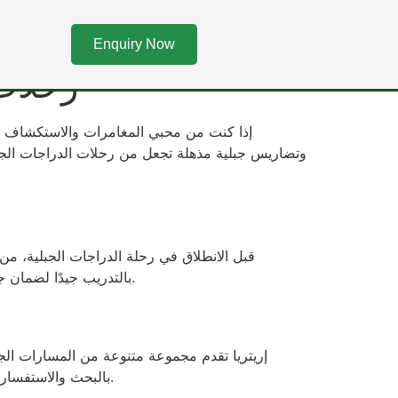
رحلات 
Enquiry Now
رحلات 
إذا كنت من محبي المغامرات والاستكشاف على 
وتضاريس جبلية مذهلة تجعل من رحلات الدراجات الجبل
قبل الانطلاق في رحلة الدراجات الجبلية، من
بالتدريب جيدًا لضمان جاهزيتك البدنية للتحديات التي ستواجهها. لا تنس أيضًا التحقق من الظروف الجوية والطرق المخطط لها قبل البدء في الرحلة.
إريتريا تقدم مجموعة متنوعة من المسارات الجب
بالبحث والاستفسار عن أفضل المسارات المناسبة لمستواك وأهدافك. وتذكر دائمًا وضع خطة احتياطية في حالة مواجهة أي عقبات أثناء الرحلة.