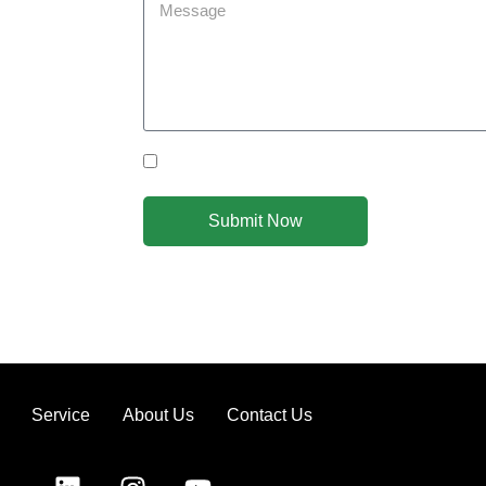
you achieve
om you!
Yes Please I would like to receive communicat
Submit Now
Service
About Us
Contact Us