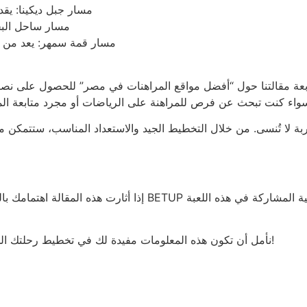
مسار جبل ديكينا: ي
مسار ساحل البح
مسار قمة سمهر: يعد من أك
بعة مقالتنا حول “أفضل مواقع المراهنات في مصر” للحصول على نصائح
جربة لا تُنسى. من خلال التخطيط الجيد والاستعداد المناسب، ستتمكن 
إذا أثارت هذه المقالة اهتمامك بالمراهنات الرياضية، فقد ترغب في
نأمل أن تكون هذه المعلومات مفيدة لك في تخطيط رحلتك الجبلية المنفردة في إريتريا. استمتع بالمغامرة وابق آمنًا!