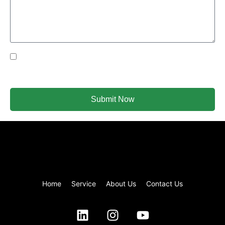
Yes Please I would like to receive communications via
email.
Submit Now
Home
Service
About Us
Contact Us