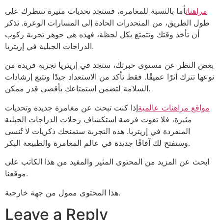
مراهنات
أما بالنسبة للمغامرة، فستجد تحديات مثيرة تنتظرك على
طول الطريق، من المنحدرات الحادة إلى المسارات الوعرة. تذكر
أن تأخذ وقتك وتتمتع بكل لحظة، فهذه هي جوهر تجربة ركوب
الدراجات الجبلية في إريتريا.
بغض النظر عن مستوى خبرتك، ستجد في إريتريا تجربة فريدة من
نوعها تترك أثرًا عميقًا. فقط تأكد من الاستعداد جيدًا وتتبع إرشادات
السلامة لتضمن استمتاعك بأقصى قدر ممكن.
مواقع مراهنات عالمية
إذا كنت تبحث عن مغامرة جديدة وتحديات
مثيرة، فلا تفوت فرصة استكشاف رحلات الدراجات الجبلية
المنفردة في إريتريا. هذه التجربة ستمنحك ذكريات لا تُنسى
وستفتح لك آفاقًا جديدة في عالم المغامرة والطبيعة البكر.
ابحث عن المزيد من المحتوى المثير والمفيد من هذا الكاتب على
موقعنا.
هذا المحتوى ممول من جهة خارجية.
Leave a Reply