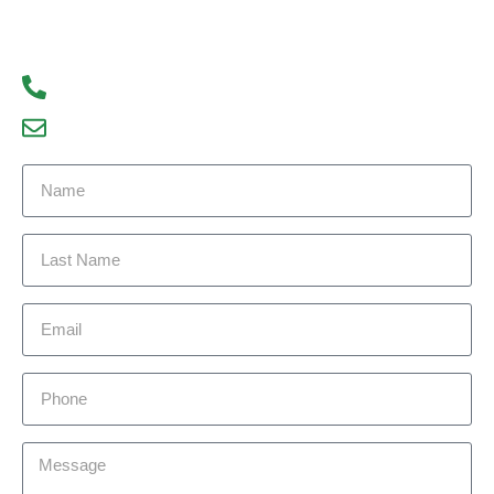
We look forward to hearing from you!
93300 77056
debajyoti09@gmail.com