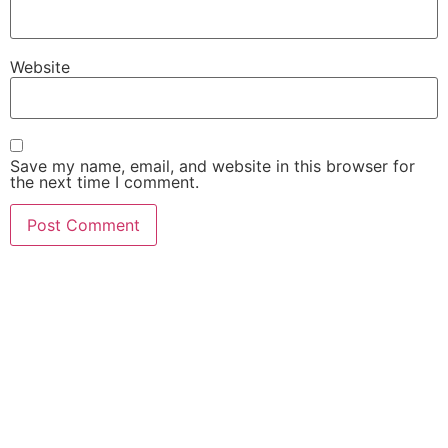
Website
Save my name, email, and website in this browser for
the next time I comment.
Contact Us Today
Don’t wait to start your real estate journey. Contact
us today to learn more about our services and how
we can help you achieve your real estate goals.