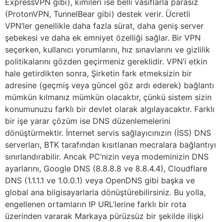
ExpressVPN gibi), kimileri ise belli vasıflarla parasız
(ProtonVPN, TunnelBear gibi) destek verir. Ücretli
VPN’ler genellikle daha fazla sürat, daha geniş server
şebekesi ve daha ek emniyet özelliği sağlar. Bir VPN
seçerken, kullanıcı yorumlarını, hız sınavlarını ve gizlilik
politikalarını gözden geçirmeniz gereklidir. VPN’i etkin
hale getirdikten sonra, Şirketin fark etmeksizin bir
adresine (geçmiş veya güncel göz ardı ederek) bağlantı
mümkün kılmanız mümkün olacaktır, çünkü sistem sizin
konumunuzu farklı bir devlet olarak algılayacaktır. Farklı
bir işe yarar çözüm ise DNS düzenlemelerini
dönüştürmektir. İnternet servis sağlayıcınızın (İSS) DNS
serverları, BTK tarafından kısıtlanan mecralara bağlantıyı
sınırlandırabilir. Ancak PC’nizin veya modeminizin DNS
ayarlarını, Google DNS (8.8.8.8 ve 8.8.4.4), Cloudflare
DNS (1.1.1.1 ve 1.0.0.1) veya OpenDNS gibi başka ve
global ana bilgisayarlarla dönüştürebilirsiniz. Bu yolla,
engellenen ortamların IP URL’lerine farklı bir rota
üzerinden vararak Markaya pürüzsüz bir şekilde ilişki