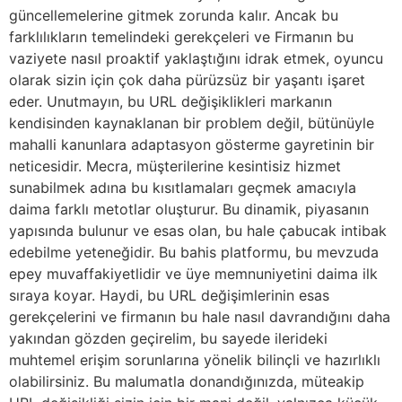
güncellemelerine gitmek zorunda kalır. Ancak bu
farklılıkların temelindeki gerekçeleri ve Firmanın bu
vaziyete nasıl proaktif yaklaştığını idrak etmek, oyuncu
olarak sizin için çok daha pürüzsüz bir yaşantı işaret
eder. Unutmayın, bu URL değişiklikleri markanın
kendisinden kaynaklanan bir problem değil, bütünüyle
mahalli kanunlara adaptasyon gösterme gayretinin bir
neticesidir. Mecra, müşterilerine kesintisiz hizmet
sunabilmek adına bu kısıtlamaları geçmek amacıyla
daima farklı metotlar oluşturur. Bu dinamik, piyasanın
yapısında bulunur ve esas olan, bu hale çabucak intibak
edebilme yeteneğidir. Bu bahis platformu, bu mevzuda
epey muvaffakiyetlidir ve üye memnuniyetini daima ilk
sıraya koyar. Haydi, bu URL değişimlerinin esas
gerekçelerini ve firmanın bu hale nasıl davrandığını daha
yakından gözden geçirelim, bu sayede ilerideki
muhtemel erişim sorunlarına yönelik bilinçli ve hazırlıklı
olabilirsiniz. Bu malumatla donandığınızda, müteakip