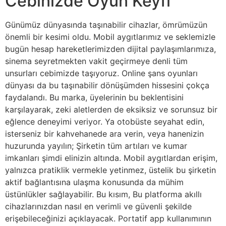
Cebinizde Oyun Keyfi
Günümüz dünyasında taşınabilir cihazlar, ömrümüzün
önemli bir kesimi oldu. Mobil aygıtlarımız ve seklemizle
bugün hesap hareketlerimizden dijital paylaşımlarımıza,
sinema seyretmekten vakit geçirmeye denli tüm
unsurları cebimizde taşıyoruz. Online şans oyunları
dünyası da bu taşınabilir dönüşümden hissesini çokça
faydalandı. Bu marka, üyelerinin bu beklentisini
karşılayarak, zeki aletlerden de eksiksiz ve sorunsuz bir
eğlence deneyimi veriyor. Ya otobüste seyahat edin,
isterseniz bir kahvehanede ara verin, veya hanenizin
huzurunda yayılın; Şirketin tüm artıları ve kumar
imkanları şimdi elinizin altında. Mobil aygıtlardan erişim,
yalnızca pratiklik vermekle yetinmez, üstelik bu şirketin
aktif bağlantısına ulaşma konusunda da mühim
üstünlükler sağlayabilir. Bu kısım, Bu platforma akıllı
cihazlarınızdan nasıl en verimli ve güvenli şekilde
erişebileceğinizi açıklayacak. Portatif app kullanımının