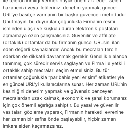
ile telefon kimliği vermek büyük önem arz eder. Gelen
hazanenizi veya iletilerinizi denetim yapmak, güncel
URL’ye basitçe varmanın bir başka güvenceli metodudur.
Unutmayın, bu duyurular çoğunlukla Firmanın resmi
isminden ulaşır ve kuşkulu duran elektronik postaları
açmamaya özen çalışmalısınız. Güvenilir ve affiliate
(ortaklık) ortamlar da bu firmanın güncel URL’sini ilan
eden değerli kaynaklardır. Ancak bu mecraları tercih
ederken de dikkatli davranmak gerekir. Genellikle alanda
tanınmış, çok süredir servis sağlayan ve Firma ile yetkili
ortaklık sahip mecraları seçim etmelisiniz. Bu tür
ortamlar çoğunlukla “paribahis yeni erişim” etiketleriyle
en güncel URL’yi kullanıcılarına sunar. Her zaman URL’nin
kesinliğini denetim yapmak ve güvensiz benzeyen
mecralardan uzak kalmak, ekonomik ve şahsi korumanız
için çok önemli ağırlığa sahiptir. Bu yasal ve güvenilir
vasıtaları gözleme yaparak, Firmanın hareketli evrenine
her zaman bir safha önde başlayabilir, hiçbir zaman
imkanı elden kaçırmazsınız.