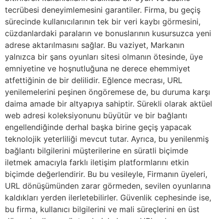
tecrübesi deneyimlemesini garantiler. Firma, bu geçiş
sürecinde kullanıcılarının tek bir veri kaybı görmesini,
cüzdanlardaki paraların ve bonuslarının kusursuzca yeni
adrese aktarılmasını sağlar. Bu vaziyet, Markanın
yalnızca bir şans oyunları sitesi olmanın ötesinde, üye
emniyetine ve hoşnutluğuna ne derece ehemmiyet
atfettiğinin de bir delilidir. Eğlence mecrası, URL
yenilemelerini peşinen öngöremese de, bu duruma karşı
daima amade bir altyapıya sahiptir. Sürekli olarak aktüel
web adresi koleksiyonunu büyütür ve bir bağlantı
engellendiğinde derhal başka birine geçiş yapacak
teknolojik yeterliliği mevcut tutar. Ayrıca, bu yenilenmiş
bağlantı bilgilerini müşterilerine en süratli biçimde
iletmek amacıyla farklı iletişim platformlarını etkin
biçimde değerlendirir. Bu bu vesileyle, Firmanın üyeleri,
URL dönüşümünden zarar görmeden, sevilen oyunlarına
kaldıkları yerden ilerletebilirler. Güvenlik cephesinde ise,
bu firma, kullanıcı bilgilerini ve mali süreçlerini en üst