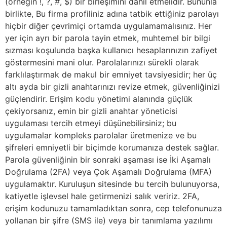
(örneğin !, ?, #, $) bir birleşimini dahil etmelidir. Bununla
birlikte, Bu firma profiliniz adına tatbik ettiğiniz parolayı
hiçbir diğer çevrimiçi ortamda uygulamamalısınız. Her
yer için ayrı bir parola tayin etmek, muhtemel bir bilgi
sızması koşulunda başka kullanıcı hesaplarınızın zafiyet
göstermesini mani olur. Parolalarınızı sürekli olarak
farklılaştırmak de makul bir emniyet tavsiyesidir; her üç
altı ayda bir gizli anahtarınızı revize etmek, güvenliğinizi
güçlendirir. Erişim kodu yönetimi alanında güçlük
çekiyorsanız, emin bir gizli anahtar yöneticisi
uygulaması tercih etmeyi düşünebilirsiniz; bu
uygulamalar kompleks parolalar üretmenize ve bu
şifreleri emniyetli bir biçimde korumanıza destek sağlar.
Parola güvenliğinin bir sonraki aşaması ise İki Aşamalı
Doğrulama (2FA) veya Çok Aşamalı Doğrulama (MFA)
uygulamaktır. Kuruluşun sitesinde bu tercih bulunuyorsa,
katiyetle işlevsel hale getirmenizi salık veririz. 2FA,
erişim kodunuzu tamamladıktan sonra, cep telefonunuza
yollanan bir şifre (SMS ile) veya bir tanımlama yazılımı