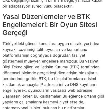
URL değişikliği sizin için bir mani değil, yalnızca küçük
bir adaptasyon süreci vuku bulacaktır.
Yasal Düzenlemeler ve BTK
Engellemeleri: Bir Oyun Sitesi
Gerçeği
Türkiye’deki güncel kanunlara uygun olarak, yurt dışı
kaynaklı çevrimiçi talih oyunları ve kumarhane
platformlarının coğrafyada doğrudan faaliyet
göstermesi muayyen engellere maruzdur. Bu vaziyet,
Bilgi Teknolojileri ve İletişim Kurumu (BTK) tarafından
dönemsel biçimde gerçekleştirilen erişim blokajlarını
beraberinde getirir. BTK, bu tür platformlara erişimi
kısıtlamak amacıyla IP adreslerini ve DNS kayıtlarını
engelleyerek, oyuncuların vasıtasız web adresine
ulaşmasını önler. Bu kısıtlamalar, Bu eğlence ortamı gibi
yapıların çalışmalarını kesmeyi niyet etse de,
enternasyonal izinleri bulunan bu platformlar,