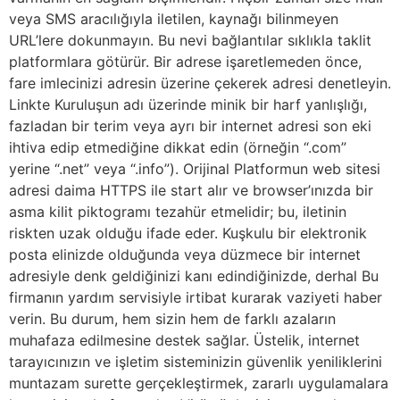
veya SMS aracılığıyla iletilen, kaynağı bilinmeyen
URL’lere dokunmayın. Bu nevi bağlantılar sıklıkla taklit
platformlara götürür. Bir adrese işaretlemeden önce,
fare imlecinizi adresin üzerine çekerek adresi denetleyin.
Linkte Kuruluşun adı üzerinde minik bir harf yanlışlığı,
fazladan bir terim veya ayrı bir internet adresi son eki
ihtiva edip etmediğine dikkat edin (örneğin “.com”
yerine “.net” veya “.info”). Orijinal Platformun web sitesi
adresi daima HTTPS ile start alır ve browser’ınızda bir
asma kilit piktogramı tezahür etmelidir; bu, iletinin
riskten uzak olduğu ifade eder. Kuşkulu bir elektronik
posta elinizde olduğunda veya düzmece bir internet
adresiyle denk geldiğinizi kanı edindiğinizde, derhal Bu
firmanın yardım servisiyle irtibat kurarak vaziyeti haber
verin. Bu durum, hem sizin hem de farklı azaların
muhafaza edilmesine destek sağlar. Üstelik, internet
tarayıcınızın ve işletim sisteminizin güvenlik yeniliklerini
muntazam surette gerçekleştirmek, zararlı uygulamalara