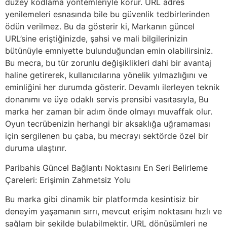
düzey kodlama yöntemleriyle korur. URL adres
yenilemeleri esnasında bile bu güvenlik tedbirlerinden
ödün verilmez. Bu da gösterir ki, Markanın güncel
URL’sine eriştiğinizde, şahsi ve mali bilgilerinizin
bütünüyle emniyette bulunduğundan emin olabilirsiniz.
Bu mecra, bu tür zorunlu değişiklikleri dahi bir avantaj
haline getirerek, kullanıcılarına yönelik yılmazlığını ve
eminliğini her durumda gösterir. Devamlı ilerleyen teknik
donanımı ve üye odaklı servis prensibi vasıtasıyla, Bu
marka her zaman bir adım önde olmayı muvaffak olur.
Oyun tecrübenizin herhangi bir aksaklığa uğramaması
için sergilenen bu çaba, bu mecrayı sektörde özel bir
duruma ulaştırır.
Paribahis Güncel Bağlantı Noktasını En Seri Belirleme
Çareleri: Erişimin Zahmetsiz Yolu
Bu marka gibi dinamik bir platformda kesintisiz bir
deneyim yaşamanın sırrı, mevcut erişim noktasını hızlı ve
sağlam bir şekilde bulabilmektir. URL dönüşümleri ne