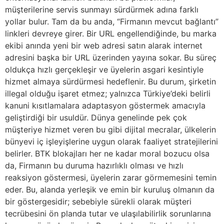
müşterilerine servis sunmayı sürdürmek adına farklı
yollar bulur. Tam da bu anda, “Firmanın mevcut bağlantı”
linkleri devreye girer. Bir URL engellendiğinde, bu marka
ekibi anında yeni bir web adresi satın alarak internet
adresini başka bir URL üzerinden yayına sokar. Bu süreç
oldukça hızlı gerçekleşir ve üyelerin asgari kesintiyle
hizmet almaya sürdürmesi hedeflenir. Bu durum, şirketin
illegal olduğu işaret etmez; yalnızca Türkiye’deki belirli
kanuni kısıtlamalara adaptasyon göstermek amacıyla
geliştirdiği bir usuldür. Dünya genelinde pek çok
müşteriye hizmet veren bu gibi dijital mecralar, ülkelerin
bünyevi iç işleyişlerine uygun olarak faaliyet stratejilerini
belirler. BTK blokajları her ne kadar moral bozucu olsa
da, Firmanın bu duruma hazırlıklı olması ve hızlı
reaksiyon göstermesi, üyelerin zarar görmemesini temin
eder. Bu, alanda yerleşik ve emin bir kuruluş olmanın da
bir göstergesidir; sebebiyle sürekli olarak müşteri
tecrübesini ön planda tutar ve ulaşılabilirlik sorunlarına