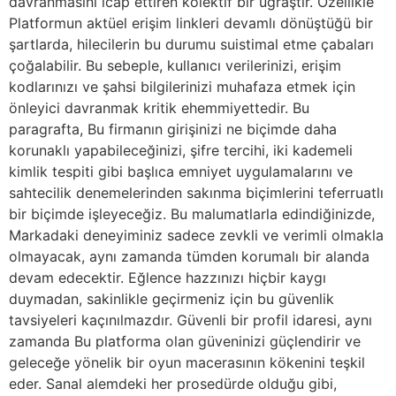
davranmasını icap ettiren kolektif bir uğraştır. Özellikle
Platformun aktüel erişim linkleri devamlı dönüştüğü bir
şartlarda, hilecilerin bu durumu suistimal etme çabaları
çoğalabilir. Bu sebeple, kullanıcı verilerinizi, erişim
kodlarınızı ve şahsi bilgilerinizi muhafaza etmek için
önleyici davranmak kritik ehemmiyettedir. Bu
paragrafta, Bu firmanın girişinizi ne biçimde daha
korunaklı yapabileceğinizi, şifre tercihi, iki kademeli
kimlik tespiti gibi başlıca emniyet uygulamalarını ve
sahtecilik denemelerinden sakınma biçimlerini teferruatlı
bir biçimde işleyeceğiz. Bu malumatlarla edindiğinizde,
Markadaki deneyiminiz sadece zevkli ve verimli olmakla
olmayacak, aynı zamanda tümden korumalı bir alanda
devam edecektir. Eğlence hazzınızı hiçbir kaygı
duymadan, sakinlikle geçirmeniz için bu güvenlik
tavsiyeleri kaçınılmazdır. Güvenli bir profil idaresi, aynı
zamanda Bu platforma olan güveninizi güçlendirir ve
geleceğe yönelik bir oyun macerasının kökenini teşkil
eder. Sanal alemdeki her prosedürde olduğu gibi,