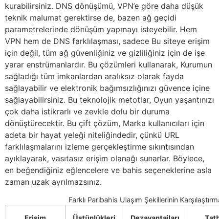
kurabilirsiniz. DNS dönüşümü, VPN’e göre daha düşük
teknik malumat gerektirse de, bazen ağ geçidi
parametrelerinde dönüşüm yapmayı isteyebilir. Hem
VPN hem de DNS farklılaşması, sadece Bu siteye erişim
için değil, tüm ağ güvenliğiniz ve gizliliğiniz için de işe
yarar enstrümanlardır. Bu çözümleri kullanarak, Kurumun
sağladığı tüm imkanlardan aralıksız olarak fayda
sağlayabilir ve elektronik bağımsızlığınızı güvence içine
sağlayabilirsiniz. Bu teknolojik metotlar, Oyun yaşantınızı
çok daha istikrarlı ve zevkle dolu bir duruma
dönüştürecektir. Bu çift çözüm, Marka kullanıcıları için
adeta bir hayat yeleği niteliğindedir, çünkü URL
farklılaşmalarını izleme gerçekleştirme sıkıntısından
ayıklayarak, vasıtasız erişim olanağı sunarlar. Böylece,
en beğendiğiniz eğlencelere ve bahis seçeneklerine asla
zaman uzak ayrılmazsınız.
Farklı Paribahis Ulaşım Şekillerinin Karşılaştırm
Erişim
Üstünlükleri
Dezavantajları
Tat