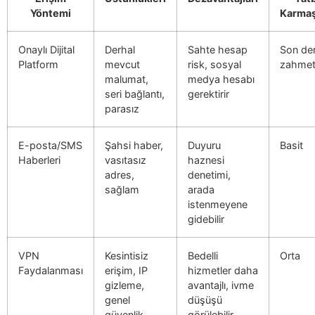
Yöntemi
Karmaş
Onaylı Dijital
Derhal
Sahte hesap
Son de
Platform
mevcut
risk, sosyal
zahmet
malumat,
medya hesabı
seri bağlantı,
gerektirir
parasız
E-posta/SMS
Şahsi haber,
Duyuru
Basit
Haberleri
vasıtasız
haznesi
adres,
denetimi,
sağlam
arada
istenmeyene
gidebilir
VPN
Kesintisiz
Bedelli
Orta
Faydalanması
erişim, IP
hizmetler daha
gizleme,
avantajlı, ivme
genel
düşüşü
güvenlik
görülebilir,