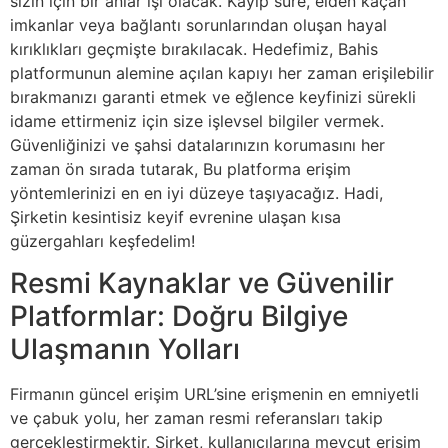
sizin için bir anlar işi olacak. Kayıp süre, elden kaçan
imkanlar veya bağlantı sorunlarından oluşan hayal
kırıklıkları geçmişte bırakılacak. Hedefimiz, Bahis
platformunun alemine açılan kapıyı her zaman erişilebilir
bırakmanızı garanti etmek ve eğlence keyfinizi sürekli
idame ettirmeniz için size işlevsel bilgiler vermek.
Güvenliğinizi ve şahsi datalarınızın korumasını her
zaman ön sırada tutarak, Bu platforma erişim
yöntemlerinizi en en iyi düzeye taşıyacağız. Hadi,
Şirketin kesintisiz keyif evrenine ulaşan kısa
güzergahları keşfedelim!
Resmi Kaynaklar ve Güvenilir
Platformlar: Doğru Bilgiye
Ulaşmanın Yolları
Firmanın güncel erişim URL’sine erişmenin en emniyetli
ve çabuk yolu, her zaman resmi referansları takip
gerçekleştirmektir. Şirket, kullanıcılarına mevcut erişim