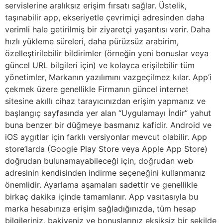
servislerine aralıksız erişim fırsatı sağlar. Üstelik,
taşınabilir app, ekseriyetle çevrimiçi adresinden daha
verimli hale getirilmiş bir ziyaretçi yaşantısı verir. Daha
hızlı yükleme süreleri, daha pürüzsüz arabirim,
özelleştirilebilir bildirimler (örneğin yeni bonuslar veya
güncel URL bilgileri için) ve kolayca erişilebilir tüm
yönetimler, Markanın yazılımını vazgeçilmez kılar. App’i
çekmek üzere genellikle Firmanın güncel internet
sitesine akıllı cihaz tarayıcınızdan erişim yapmanız ve
başlangıç sayfasında yer alan “Uygulamayı İndir” yahut
buna benzer bir düğmeye basmanız kafidir. Android ve
iOS aygıtlar için farklı versiyonlar mevcut olabilir. App
store’larda (Google Play Store veya Apple App Store)
doğrudan bulunamayabileceği için, doğrudan web
adresinin kendisinden indirme seçeneğini kullanmanız
önemlidir. Ayarlama aşamaları sadettir ve genellikle
birkaç dakika içinde tamamlanır. App vasıtasıyla bu
marka hesabınıza erişim sağladığınızda, tüm hesap
bilgileriniz, bakiyeniz ve bonuslarınız eksiksiz bir şekilde