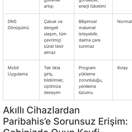
artışı
enerji tüketimi
DNS
Çabuk ve
Bilişimsel
Normal
Dönüşümü
dengeli
malumat
ulaşım, tüm
isteyebilir,
çevrimiçi
daima çare
sürat tesir
sunmaz
almaz
Mobil
Tek tıkla
Program
Kolay
Uygulama
giriş,
yükleme
bildirimler,
zorunluluğu,
optimize
yenileme
deneyim
lüzumu
Akıllı Cihazlardan
Paribahis’e Sorunsuz Erişim: