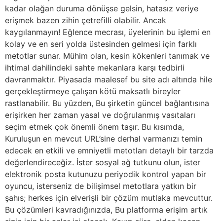
kadar olağan duruma dönüşse gelsin, hatasız veriye
erişmek bazen zihin çetrefilli olabilir. Ancak
kaygılanmayın! Eğlence mecrası, üyelerinin bu işlemi en
kolay ve en seri yolda üstesinden gelmesi için farklı
metotlar sunar. Mühim olan, kesin kökenleri tanımak ve
ihtimal dahilindeki sahte mekanlara karşı tedbirli
davranmaktır. Piyasada maalesef bu site adı altında hile
gerçekleştirmeye çalışan kötü maksatlı bireyler
rastlanabilir. Bu yüzden, Bu şirketin güncel bağlantısına
erişirken her zaman yasal ve doğrulanmış vasıtaları
seçim etmek çok önemli önem taşır. Bu kısımda,
Kuruluşun en mevcut URL’sine derhal varmanızı temin
edecek en etkili ve emniyetli metotları detaylı bir tarzda
değerlendireceğiz. İster sosyal ağ tutkunu olun, ister
elektronik posta kutunuzu periyodik kontrol yapan bir
oyuncu, isterseniz de bilişimsel metotlara yatkın bir
şahıs; herkes için elverişli bir çözüm mutlaka mevcuttur.
Bu çözümleri kavradığınızda, Bu platforma erişim artık