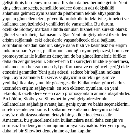
geliştirilmiş bir deneyim sunma fırsatını da beraberinde getirir. Yeni
giriş adresine geçiş, genellikle sadece domain adı değişikliği
anlamına gelmez; aynı zamanda platformun teknik altyapısında
yapılan güncellemeleri, güvenlik protokollerindeki iyileştirmeleri ve
kullanıcı arayüzündeki yenilikleri de yansıtabilir. Bu durum,
özellikle Slotbey markası altında sunulan hizmetlerin sürekli olarak
güncel ve rekabetçi kalmasını sağlar. Yeni bir giriş adresi üzerinden
erişim sağlamak, eski adreslerde yaşanabilecek olası bağlantı
sorunlarını ortadan kaldırır, siteye daha hızlı ve kesintisiz bir erişim
imkanı sunar. Ayrıca, platformun sunduğu oyun yelpazesi, bonus ve
promosyonlar ile kullanıcı deneyimi de bu güncellemelerle birlikte
daha da zenginleşebilir. Showbet’in bu süreçleri titizlikle yönetmesi,
kullanıcıların her zaman en iyi performansı ve en güncel içeriği elde
etmesini garantiler. Yeni giriş adresi, sadece bir bağlantı noktası
değil, aynı zamanda bu servis sağlayıcının sürekli gelişim ve
yenilikçilik anlayışının bir göstergesidir. Kullanıcılar, güncel adres
üzerinden erişim sağlayarak, en son eklenen oyunlara, en yeni
teknolojik özelliklere ve en cazip promosyonlara anında ulaşabilirler.
Bu bölüm, Slotbey ve Showbet’in yeni giriş adreslerinin
kullanıcılara sağladığı avantajları, geniş oyun ve bahis seçeneklerini,
sürekli yenilenen bonus fırsatlarını ve kullanıcı deneyimi odaklı
arayüz optimizasyonlarını detaylı bir şekilde inceleyecektir.
Amacımız, bu güncellemelerin kullanıcılara nasıl daha zengin ve
sorunsuz bir deneyim sunduğunu ortaya koymaktır. Her yeni giriş,
daha iyi bir Showbet deneyimine açılan kapıdır.