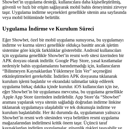
Showbet’in uygulama desteği, kullanıcılara daha kişiselleştirilmiş,
güvenli ve hızlı bir erişim sağlayarak mobil bahis deneyimini zirveye
taşır. Uygulama indirme seçenekleri genellikle sitenin ana sayfasında
veya mobil bölümünde belirtilir.
Uygulama İndirme ve Kurulum Süreci
Eğer Showbet, özel bir mobil uygulama sunuyorsa, bu uygulamayı
indirme ve kurma süreci genellikle oldukça basittir ancak işletim
sistemine göre küçük farklılıklar gösterebilir. Android kullanıcıları
için uygulama genellikle Showbet’in resmi web sitesi üzerinden bir
APK dosyası olarak indirilir. Google Play Store, yasal kısıtlamalar
nedeniyle bahis uygulamalarını barındırmadığı için, kullanıcıların
“Bilinmeyen Kaynaklardan Yüklemeye İzin Ver” seçeneğini
etkinleştirmeleri gerekebilir. İndirilen APK dosyasına tıklanarak
kurulum işlemi başlatılır ve ekrandaki talimatlar takip edilerek
uygulama birkaç dakika içinde kurulur. iOS kullanıcıları için ise,
eğer Showbet’in bir uygulaması mevcutsa, bu uygulama genellikle
Apple App Store üzerinden indirilebilir. App Store’da “Showbet”
araması yapılarak veya sitenin sağladığı doğrudan indirme linkine
tıklanarak uygulamaya ulaşılabilir ve tek dokunuşla indirme ve
kurulum başlatılabilir. Her iki durumda da, uygulamanın yalnızca
Showbet’in resmi web sitesinden veya belirtilen resmi uygulama
mağazalarından indirilmesi kritik önem taşır. Üçüncü taraf
kaynaklardan indirilen uygulamalar, güvenlik riskleri taşıyabilir ve