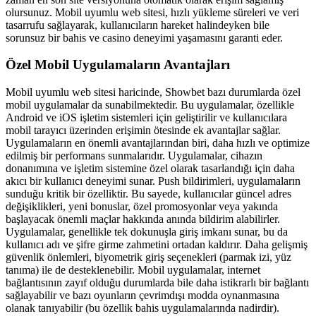
olursunuz. Mobil uyumlu web sitesi, hızlı yükleme süreleri ve veri
tasarrufu sağlayarak, kullanıcıların hareket halindeyken bile
sorunsuz bir bahis ve casino deneyimi yaşamasını garanti eder.
Özel Mobil Uygulamaların Avantajları
Mobil uyumlu web sitesi haricinde, Showbet bazı durumlarda özel
mobil uygulamalar da sunabilmektedir. Bu uygulamalar, özellikle
Android ve iOS işletim sistemleri için geliştirilir ve kullanıcılara
mobil tarayıcı üzerinden erişimin ötesinde ek avantajlar sağlar.
Uygulamaların en önemli avantajlarından biri, daha hızlı ve optimize
edilmiş bir performans sunmalarıdır. Uygulamalar, cihazın
donanımına ve işletim sistemine özel olarak tasarlandığı için daha
akıcı bir kullanıcı deneyimi sunar. Push bildirimleri, uygulamaların
sunduğu kritik bir özelliktir. Bu sayede, kullanıcılar güncel adres
değişiklikleri, yeni bonuslar, özel promosyonlar veya yakında
başlayacak önemli maçlar hakkında anında bildirim alabilirler.
Uygulamalar, genellikle tek dokunuşla giriş imkanı sunar, bu da
kullanıcı adı ve şifre girme zahmetini ortadan kaldırır. Daha gelişmiş
güvenlik önlemleri, biyometrik giriş seçenekleri (parmak izi, yüz
tanıma) ile de desteklenebilir. Mobil uygulamalar, internet
bağlantısının zayıf olduğu durumlarda bile daha istikrarlı bir bağlantı
sağlayabilir ve bazı oyunların çevrimdışı modda oynanmasına
olanak tanıyabilir (bu özellik bahis uygulamalarında nadirdir).