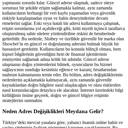
yapmasını zorunlu kılar. Güncel adrese ulaşmak, sadece siteye
sorunsuz bir şekilde erişim sağlamakla kalmaz, aynı zamanda
kullanıcıların herhangi bir veri kaybı yaşamadan veya güvenlik
riskiyle karşılaşmadan oyun ve bahis deneyimlerine devam
etmelerini sağlar. Eski veya hatalı bir adresi kullanmaya çalışmak,
erişim sorunlarına yol açabileceği gibi, kötü niyetli üçüncü taraflarca
oluşturulmuş sahte sitelere yönlendirilme riskini de beraberinde
getirebilir. Bu nedenle, Slotbey ve özellikle güvenilir bir marka olan
Showbet’in en güncel ve doğrulanmış adresini bulmak büyük bir
hassasiyet gerektirir. Kullanıcıların bu konuda bilinçli olması, hem
kişisel bilgilerinin güvenliğini hem de finansal işlemlerinin
emniyetini sağlamak adına kritik bir adımdır. Güncel adrese
ulaşmanın doğru yöntemlerini bilmek, oyuncuların bu hizmet
sağlayıcının sunduğu kesintisiz eğlence ve kazanç fırsatlarından
mahrum kalmamasını temin eder. Bu bölüm, adres değişikliklerinin
nedenlerini açıklamakla kalmayacak, aynı zamanda güvenilir
kaynaklardan doğru bilgilere nasıl ulaşılacağını ve olası risklerden
nasıl korunulacağını detaylıca ele alacaktır. İnternet üzerindeki bilgi
kirliliğinin önüne geçerek, doğru ve güncel bilgiye erişimin
stratejilerini sunmaktır.
Neden Adres Değişiklikleri Meydana Gelir?
Türkiye’deki mevcut yasalara göre, yabancı lisanslı online bahis ve
casino sitelerinin faaliyet göstermesi kanunen yasaklanmıştır. Bu