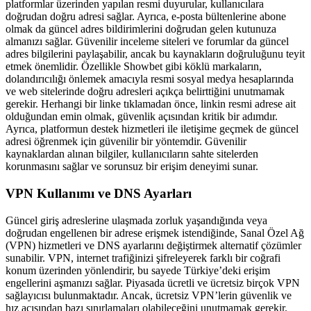
platformlar üzerinden yapılan resmi duyurular, kullanıcılara
doğrudan doğru adresi sağlar. Ayrıca, e-posta bültenlerine abone
olmak da güncel adres bildirimlerini doğrudan gelen kutunuza
almanızı sağlar. Güvenilir inceleme siteleri ve forumlar da güncel
adres bilgilerini paylaşabilir, ancak bu kaynakların doğruluğunu teyit
etmek önemlidir. Özellikle Showbet gibi köklü markaların,
dolandırıcılığı önlemek amacıyla resmi sosyal medya hesaplarında
ve web sitelerinde doğru adresleri açıkça belirttiğini unutmamak
gerekir. Herhangi bir linke tıklamadan önce, linkin resmi adrese ait
olduğundan emin olmak, güvenlik açısından kritik bir adımdır.
Ayrıca, platformun destek hizmetleri ile iletişime geçmek de güncel
adresi öğrenmek için güvenilir bir yöntemdir. Güvenilir
kaynaklardan alınan bilgiler, kullanıcıların sahte sitelerden
korunmasını sağlar ve sorunsuz bir erişim deneyimi sunar.
VPN Kullanımı ve DNS Ayarları
Güncel giriş adreslerine ulaşmada zorluk yaşandığında veya
doğrudan engellenen bir adrese erişmek istendiğinde, Sanal Özel Ağ
(VPN) hizmetleri ve DNS ayarlarını değiştirmek alternatif çözümler
sunabilir. VPN, internet trafiğinizi şifreleyerek farklı bir coğrafi
konum üzerinden yönlendirir, bu sayede Türkiye’deki erişim
engellerini aşmanızı sağlar. Piyasada ücretli ve ücretsiz birçok VPN
sağlayıcısı bulunmaktadır. Ancak, ücretsiz VPN’lerin güvenlik ve
hız açısından bazı sınırlamaları olabileceğini unutmamak gerekir.