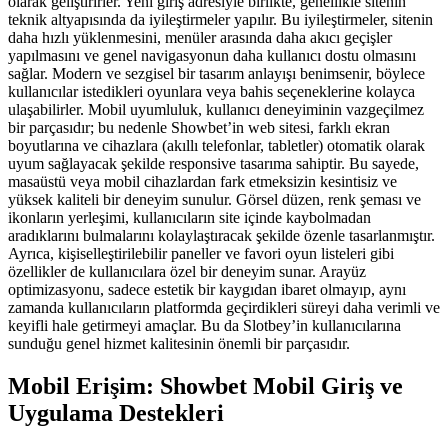
olarak geliştirirler. Yeni giriş adresiyle birlikte, genellikle sitenin
teknik altyapısında da iyileştirmeler yapılır. Bu iyileştirmeler, sitenin
daha hızlı yüklenmesini, menüler arasında daha akıcı geçişler
yapılmasını ve genel navigasyonun daha kullanıcı dostu olmasını
sağlar. Modern ve sezgisel bir tasarım anlayışı benimsenir, böylece
kullanıcılar istedikleri oyunlara veya bahis seçeneklerine kolayca
ulaşabilirler. Mobil uyumluluk, kullanıcı deneyiminin vazgeçilmez
bir parçasıdır; bu nedenle Showbet’in web sitesi, farklı ekran
boyutlarına ve cihazlara (akıllı telefonlar, tabletler) otomatik olarak
uyum sağlayacak şekilde responsive tasarıma sahiptir. Bu sayede,
masaüstü veya mobil cihazlardan fark etmeksizin kesintisiz ve
yüksek kaliteli bir deneyim sunulur. Görsel düzen, renk şeması ve
ikonların yerleşimi, kullanıcıların site içinde kaybolmadan
aradıklarını bulmalarını kolaylaştıracak şekilde özenle tasarlanmıştır.
Ayrıca, kişiselleştirilebilir paneller ve favori oyun listeleri gibi
özellikler de kullanıcılara özel bir deneyim sunar. Arayüz
optimizasyonu, sadece estetik bir kaygıdan ibaret olmayıp, aynı
zamanda kullanıcıların platformda geçirdikleri süreyi daha verimli ve
keyifli hale getirmeyi amaçlar. Bu da Slotbey’in kullanıcılarına
sunduğu genel hizmet kalitesinin önemli bir parçasıdır.
Mobil Erişim: Showbet Mobil Giriş ve
Uygulama Destekleri