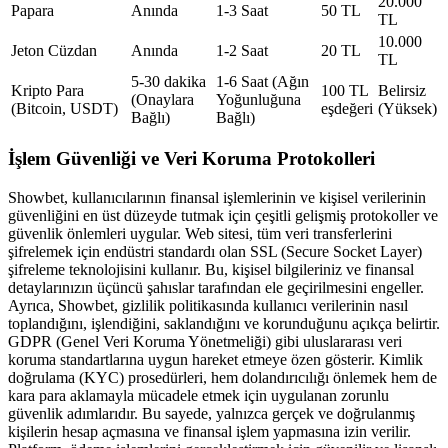
20.000
Papara
Anında
1-3 Saat
50 TL
TL
10.000
Jeton Cüzdan
Anında
1-2 Saat
20 TL
TL
5-30 dakika
1-6 Saat (Ağın
Kripto Para
100 TL
Belirsiz
(Onaylara
Yoğunluğuna
(Bitcoin, USDT)
eşdeğeri
(Yüksek)
Bağlı)
Bağlı)
İşlem Güvenliği ve Veri Koruma Protokolleri
Showbet, kullanıcılarının finansal işlemlerinin ve kişisel verilerinin
güvenliğini en üst düzeyde tutmak için çeşitli gelişmiş protokoller ve
güvenlik önlemleri uygular. Web sitesi, tüm veri transferlerini
şifrelemek için endüstri standardı olan SSL (Secure Socket Layer)
şifreleme teknolojisini kullanır. Bu, kişisel bilgileriniz ve finansal
detaylarınızın üçüncü şahıslar tarafından ele geçirilmesini engeller.
Ayrıca, Showbet, gizlilik politikasında kullanıcı verilerinin nasıl
toplandığını, işlendiğini, saklandığını ve korunduğunu açıkça belirtir.
GDPR (Genel Veri Koruma Yönetmeliği) gibi uluslararası veri
koruma standartlarına uygun hareket etmeye özen gösterir. Kimlik
doğrulama (KYC) prosedürleri, hem dolandırıcılığı önlemek hem de
kara para aklamayla mücadele etmek için uygulanan zorunlu
güvenlik adımlarıdır. Bu sayede, yalnızca gerçek ve doğrulanmış
kişilerin hesap açmasına ve finansal işlem yapmasına izin verilir.