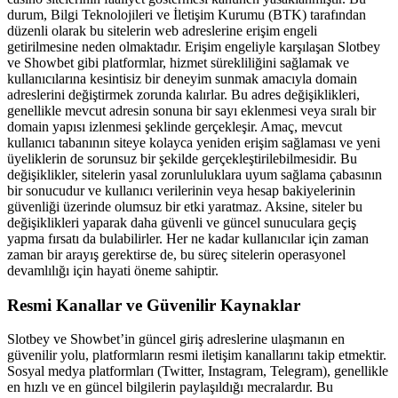
durum, Bilgi Teknolojileri ve İletişim Kurumu (BTK) tarafından
düzenli olarak bu sitelerin web adreslerine erişim engeli
getirilmesine neden olmaktadır. Erişim engeliyle karşılaşan Slotbey
ve Showbet gibi platformlar, hizmet sürekliliğini sağlamak ve
kullanıcılarına kesintisiz bir deneyim sunmak amacıyla domain
adreslerini değiştirmek zorunda kalırlar. Bu adres değişiklikleri,
genellikle mevcut adresin sonuna bir sayı eklenmesi veya sıralı bir
domain yapısı izlenmesi şeklinde gerçekleşir. Amaç, mevcut
kullanıcı tabanının siteye kolayca yeniden erişim sağlaması ve yeni
üyeliklerin de sorunsuz bir şekilde gerçekleştirilebilmesidir. Bu
değişiklikler, sitelerin yasal zorunluluklara uyum sağlama çabasının
bir sonucudur ve kullanıcı verilerinin veya hesap bakiyelerinin
güvenliği üzerinde olumsuz bir etki yaratmaz. Aksine, siteler bu
değişiklikleri yaparak daha güvenli ve güncel sunuculara geçiş
yapma fırsatı da bulabilirler. Her ne kadar kullanıcılar için zaman
zaman bir arayış gerektirse de, bu süreç sitelerin operasyonel
devamlılığı için hayati öneme sahiptir.
Resmi Kanallar ve Güvenilir Kaynaklar
Slotbey ve Showbet’in güncel giriş adreslerine ulaşmanın en
güvenilir yolu, platformların resmi iletişim kanallarını takip etmektir.
Sosyal medya platformları (Twitter, Instagram, Telegram), genellikle
en hızlı ve en güncel bilgilerin paylaşıldığı mecralardır. Bu