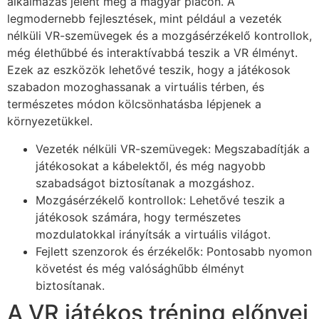
alkalmazás jelent meg a magyar piacon. A
legmodernebb fejlesztések, mint például a vezeték
nélküli VR-szemüvegek és a mozgásérzékelő kontrollok,
még élethűbbé és interaktívabbá teszik a VR élményt.
Ezek az eszközök lehetővé teszik, hogy a játékosok
szabadon mozoghassanak a virtuális térben, és
természetes módon kölcsönhatásba lépjenek a
környezetükkel.
Vezeték nélküli VR-szemüvegek: Megszabadítják a
játékosokat a kábelektől, és még nagyobb
szabadságot biztosítanak a mozgáshoz.
Mozgásérzékelő kontrollok: Lehetővé teszik a
játékosok számára, hogy természetes
mozdulatokkal irányítsák a virtuális világot.
Fejlett szenzorok és érzékelők: Pontosabb nyomon
követést és még valósághűbb élményt
biztosítanak.
A VR játékos tréning előnyei