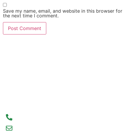
Save my name, email, and website in this browser for
the next time I comment.
Contact Us Today
Don’t wait to start your real estate journey. Contact
us today to learn more about our services and how
we can help you achieve your real estate goals.
We look forward to hearing from you!
93300 77056
debajyoti09@gmail.com