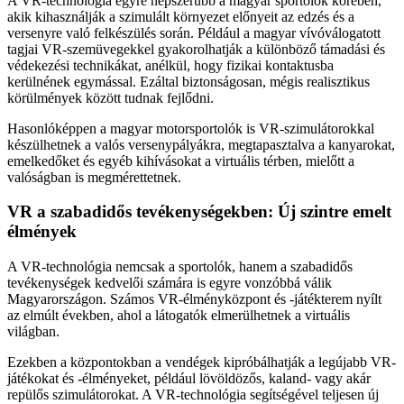
A VR-technológia egyre népszerűbb a magyar sportolók körében,
akik kihasználják a szimulált környezet előnyeit az edzés és a
versenyre való felkészülés során. Például a magyar vívóválogatott
tagjai VR-szemüvegekkel gyakorolhatják a különböző támadási és
védekezési technikákat, anélkül, hogy fizikai kontaktusba
kerülnének egymással. Ezáltal biztonságosan, mégis realisztikus
körülmények között tudnak fejlődni.
Hasonlóképpen a magyar motorsportolók is VR-szimulátorokkal
készülhetnek a valós versenypályákra, megtapasztalva a kanyarokat,
emelkedőket és egyéb kihívásokat a virtuális térben, mielőtt a
valóságban is megmérettetnek.
VR a szabadidős tevékenységekben: Új szintre emelt
élmények
A VR-technológia nemcsak a sportolók, hanem a szabadidős
tevékenységek kedvelői számára is egyre vonzóbbá válik
Magyarországon. Számos VR-élményközpont és -játékterem nyílt
az elmúlt években, ahol a látogatók elmerülhetnek a virtuális
világban.
Ezekben a központokban a vendégek kipróbálhatják a legújabb VR-
játékokat és -élményeket, például lövöldözős, kaland- vagy akár
repülős szimulátorokat. A VR-technológia segítségével teljesen új