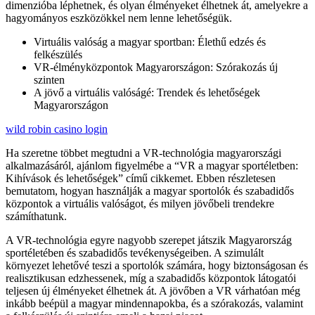
dimenzióba léphetnek, és olyan élményeket élhetnek át, amelyekre a
hagyományos eszközökkel nem lenne lehetőségük.
Virtuális valóság a magyar sportban: Élethű edzés és
felkészülés
VR-élményközpontok Magyarországon: Szórakozás új
szinten
A jövő a virtuális valóságé: Trendek és lehetőségek
Magyarországon
wild robin casino login
Ha szeretne többet megtudni a VR-technológia magyarországi
alkalmazásáról, ajánlom figyelmébe a “VR a magyar sportéletben:
Kihívások és lehetőségek” című cikkemet. Ebben részletesen
bemutatom, hogyan használják a magyar sportolók és szabadidős
központok a virtuális valóságot, és milyen jövőbeli trendekre
számíthatunk.
A VR-technológia egyre nagyobb szerepet játszik Magyarország
sportéletében és szabadidős tevékenységeiben. A szimulált
környezet lehetővé teszi a sportolók számára, hogy biztonságosan és
realisztikusan edzhessenek, míg a szabadidős központok látogatói
teljesen új élményeket élhetnek át. A jövőben a VR várhatóan még
inkább beépül a magyar mindennapokba, és a szórakozás, valamint