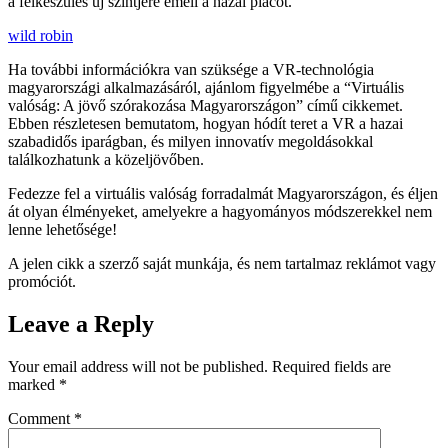
a felkészülés új szintjére emeli a hazai piacot.
wild robin
Ha további információkra van szüksége a VR-technológia
magyarországi alkalmazásáról, ajánlom figyelmébe a “Virtuális
valóság: A jövő szórakozása Magyarországon” című cikkemet.
Ebben részletesen bemutatom, hogyan hódít teret a VR a hazai
szabadidős iparágban, és milyen innovatív megoldásokkal
találkozhatunk a közeljövőben.
Fedezze fel a virtuális valóság forradalmát Magyarországon, és éljen
át olyan élményeket, amelyekre a hagyományos módszerekkel nem
lenne lehetősége!
A jelen cikk a szerző saját munkája, és nem tartalmaz reklámot vagy
promóciót.
Leave a Reply
Your email address will not be published.
Required fields are
marked
*
Comment
*