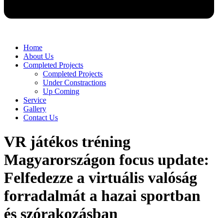
Home
About Us
Completed Projects
Completed Projects
Under Constractions
Up Coming
Service
Gallery
Contact Us
VR játékos tréning
Magyarországon focus update:
Felfedezze a virtuális valóság
forradalmát a hazai sportban
és szórakozásban