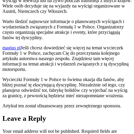
wyścigi w telewizji lub na żywo podczas transmisji z innych krajów.
Wiele osób decyduje się na wyjazdy na wyścigi organizowane w
Austrii, Niemczech czy Włoszech.
Warto śledzić najnowsze informacje o planowanych wyścigach i
wydarzeniach związanych z Formułą 1 w Polsce. Organizatorzy
często organizują specjalne atrakcje i eventy, które przyciągają
fanów tej dyscypliny.
magius pl
Jeśli chcesz dowiedzieć się więcej na temat wycieczek
Formuły 1 w Polsce, zachęcam Cię do przeczytania kolejnego
artykułu autorstwa naszego zespołu. Znajdziesz tam więcej
informacji na temat atrakcji i wydarzeń związanych z tą dyscypliną
motorsportu.
Wycieczki Formuły 1 w Polsce to świetna okazja dla fanów, aby
bliżej poznać tę ekscytującą dyscyplinę. Niezależnie od tego, czy
planujesz odwiedzić tor, fabrykę bolidów czy wyjechać na wyścig
za granicę, z pewnością będziesz mieć niezapomniane wrażenia.
Artykuł ten został sfinansowany przez zewnętrznego sponsora.
Leave a Reply
Your email address will not be published.
Required fields are