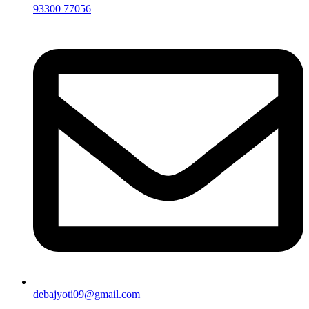
93300 77056
debajyoti09@gmail.com