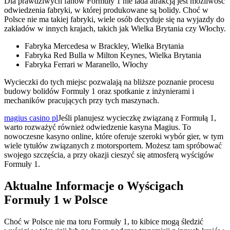
Dla prawdziwych fanów Formuły 1 nie lada atrakcją jest możliwość
odwiedzenia fabryki, w której produkowane są bolidy. Choć w
Polsce nie ma takiej fabryki, wiele osób decyduje się na wyjazdy do
zakładów w innych krajach, takich jak Wielka Brytania czy Włochy.
Fabryka Mercedesa w Brackley, Wielka Brytania
Fabryka Red Bulla w Milton Keynes, Wielka Brytania
Fabryka Ferrari w Maranello, Włochy
Wycieczki do tych miejsc pozwalają na bliższe poznanie procesu
budowy bolidów Formuły 1 oraz spotkanie z inżynierami i
mechaników pracujących przy tych maszynach.
magius casino pl
Jeśli planujesz wycieczkę związaną z Formułą 1,
warto rozważyć również odwiedzenie kasyna Magius. To
nowoczesne kasyno online, które oferuje szeroki wybór gier, w tym
wiele tytułów związanych z motorsportem. Możesz tam spróbować
swojego szczęścia, a przy okazji cieszyć się atmosferą wyścigów
Formuły 1.
Aktualne Informacje o Wyścigach
Formuły 1 w Polsce
Choć w Polsce nie ma toru Formuły 1, to kibice mogą śledzić